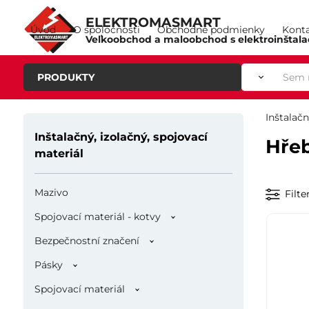
ELEKTROMASMART
Úvod
O spoločnosti
Obchodné podmienky
Kont
Veľkoobchod a maloobchod s elektroinštal
PRODUKTY
Inštalačn
Inštalačný, izolačný, spojovací
Hřeb
materiál
Mazivo
Filte
Spojovací materiál - kotvy
Bezpečnostní značení
Pásky
Spojovací materiál