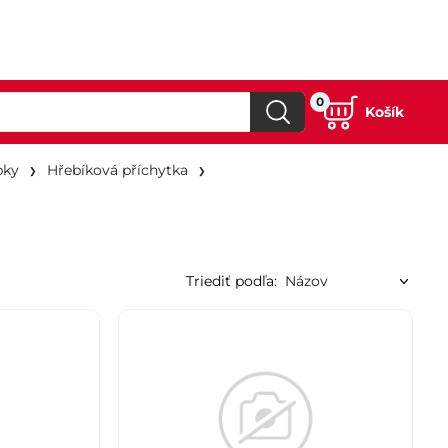
0
Košík
bky
Hřebíková příchytka
Triediť podľa: