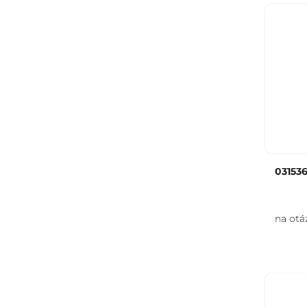
03153
na otá