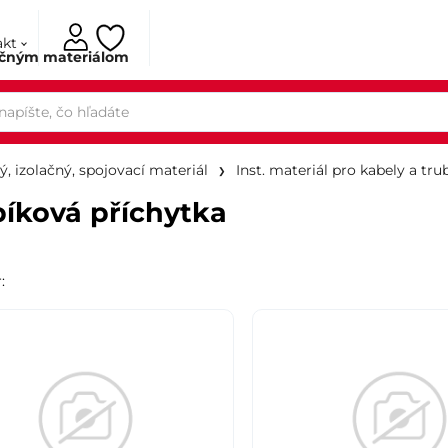
akt
ačným materiálom
ý, izolačný, spojovací materiál
Inst. materiál pro kabely a tru
íková příchytka
r