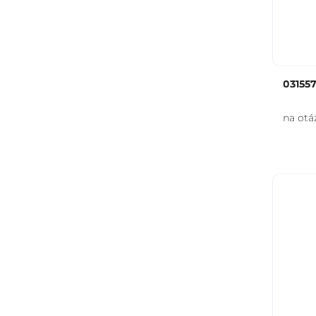
03155
na otá