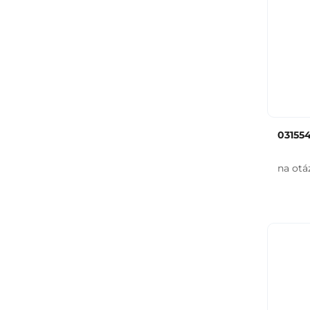
03155
na otá