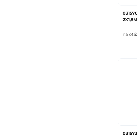
03157
2X1,5
na otá
03157