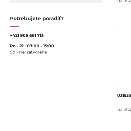
na otá
Potrebujete poradiť?
+421 905 661 713
Po - Pi: 07:00 - 15:00
So - Ne: zatvorené
03153
na otá