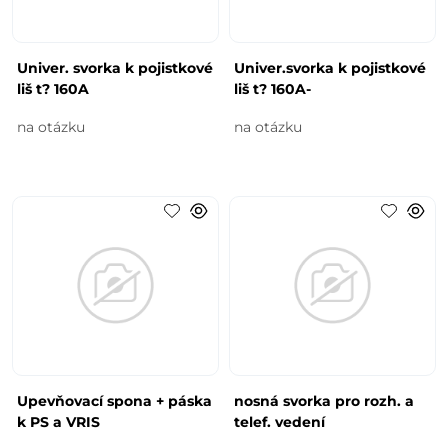
Univer. svorka k pojistkové
Univer.svorka k pojistkové
liš t? 160A
liš t? 160A-
na otázku
na otázku
Upevňovací spona + páska
nosná svorka pro rozh. a
k PS a VRIS
telef. vedení