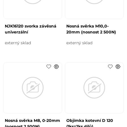
NJK16120 svorka závěsná
Nosná svěrka M10,0-
univerzální
20mm (nosnost 2 500N)
externý sklad
externý sklad
Nosná svěrka M8, 0-20mm
Objímka kotevní D 120
(nosnost 2 500N)
(1ks=2ks dílů)