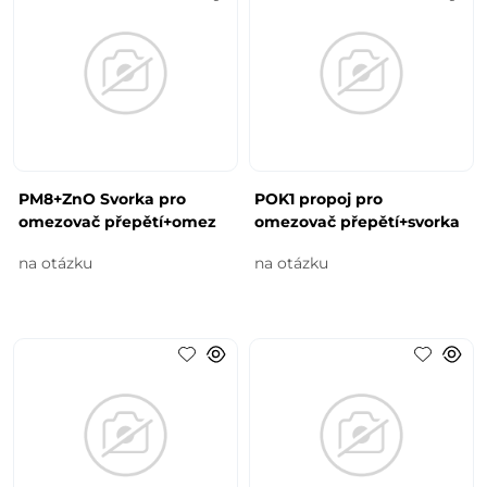
PM8+ZnO Svorka pro
POK1 propoj pro
omezovač přepětí+omez
omezovač přepětí+svorka
na otázku
na otázku