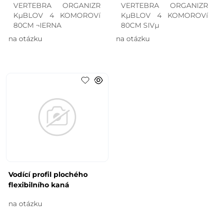
VERTEBRA ORGANIZR
VERTEBRA ORGANIZR
KµBLOV 4 KOMOROVí
KµBLOV 4 KOMOROVí
80CM ¬IERNA
80CM SIVµ
na otázku
na otázku
Vodící profil plochého
flexibilního kaná
na otázku