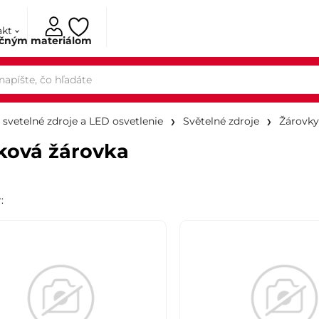
akt
ačným materiálom
, svetelné zdroje a LED osvetlenie
Světelné zdroje
Žárovky
ková žárovka
r