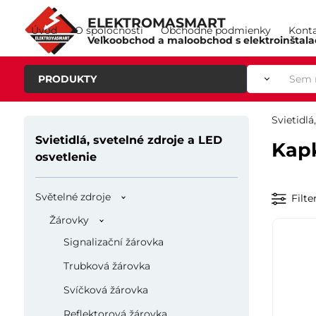
ELEKTROMASMART
Úvod
O spoločnosti
Obchodné podmienky
Kont
Veľkoobchod a maloobchod s elektroinštal
PRODUKTY
Svietidlá
Svietidlá, svetelné zdroje a LED
Kap
osvetlenie
Světelné zdroje
Filte
Žárovky
Signalizační žárovka
Trubková žárovka
Svíčková žárovka
Reflektorová žárovka