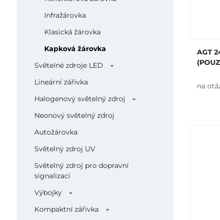
Infražárovka
Klasická žárovka
Kapková žárovka
AGT 2
(POUZ
Světelné zdroje LED
Lineární zářivka
na otá
Halogenový světelný zdroj
Neonový světelný zdroj
Autožárovka
Světelný zdroj UV
Světelný zdroj pro dopravní
signalizaci
Výbojky
Kompaktní zářivka