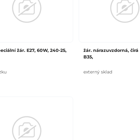
peciální žár. E27, 60W, 240-25,
žár. nárazuvzdorná, čirá
B35,
zku
externý sklad