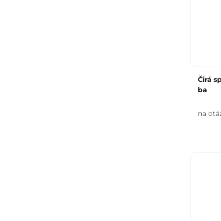
Čirá s
ba
na otá