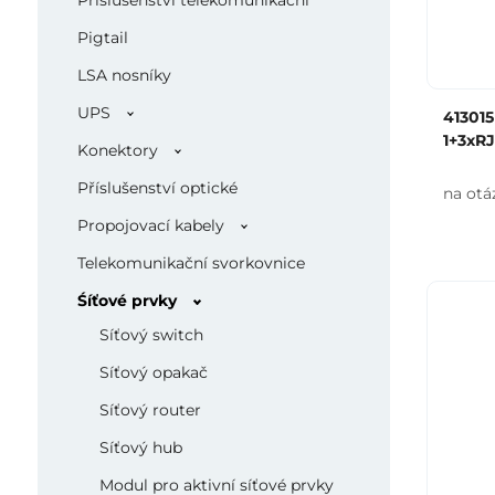
Příslušenství telekomunikační
Pigtail
LSA nosníky
UPS
41301
1+3xR
Konektory
Příslušenství optické
na otá
Propojovací kabely
Telekomunikační svorkovnice
Śíťové prvky
Síťový switch
Síťový opakač
Síťový router
Síťový hub
Modul pro aktivní síťové prvky