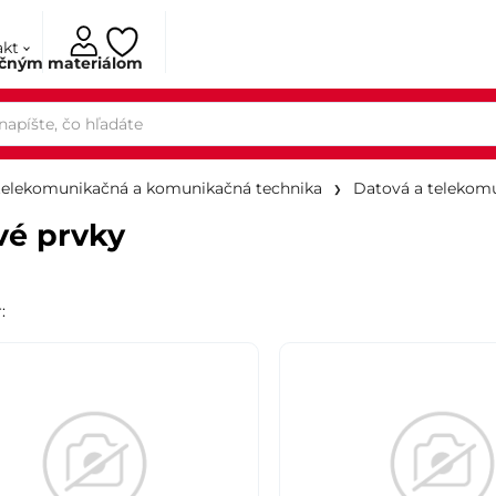
akt
ačným materiálom
telekomunikačná a komunikačná technika
Datová a telekomu
vé prvky
r