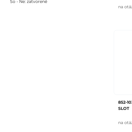
So - Ne: zatvorené
na otá
852-10
SLOT
na otá