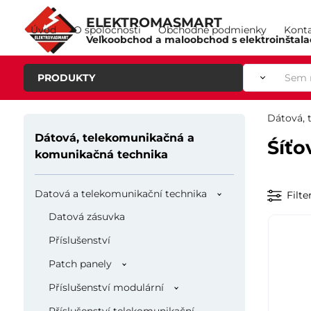
ELEKTROMASMART
Úvod
O spoločnosti
Obchodné podmienky
Kont
Veľkoobchod a maloobchod s elektroinštal
PRODUKTY
Dátová, 
Dátová, telekomunikačná a
Śíťo
komunikačná technika
Datová a telekomunikační technika
Filte
Datová zásuvka
Příslušenství
Patch panely
Příslušenství modulární