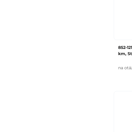
852-1
km, St
na otá