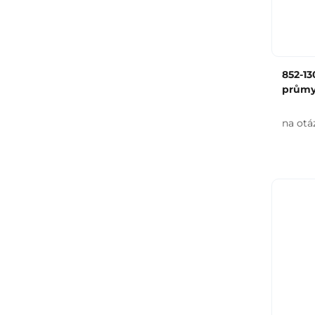
852-13
průmy
na otá