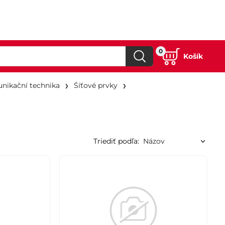
0
Košík
nikační technika
Śíťové prvky
Triediť podľa: