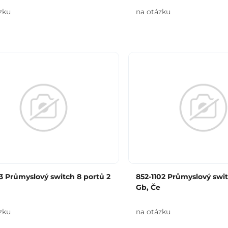
zku
na otázku
3 Průmyslový switch 8 portů 2
852-1102 Průmyslový swit
Gb, Če
zku
na otázku