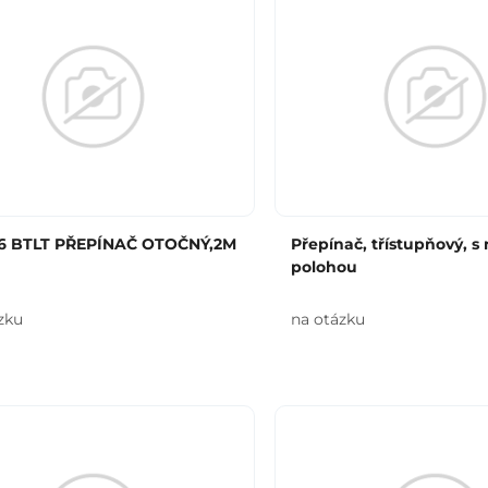
6 BTLT PŘEPÍNAČ OTOČNÝ,2M
Přepínač, třístupňový, s
polohou
zku
na otázku