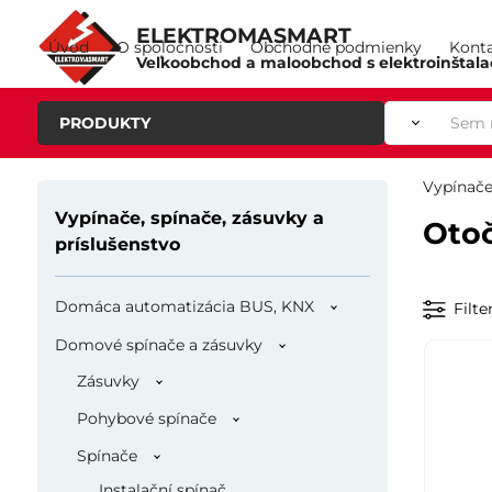
ELEKTROMASMART
Úvod
O spoločnosti
Obchodné podmienky
Kont
Veľkoobchod a maloobchod s elektroinštal
PRODUKTY
Vypínače
Vypínače, spínače, zásuvky a
Otoč
príslušenstvo
Domáca automatizácia BUS, KNX
Filte
Domové spínače a zásuvky
Zásuvky
Pohybové spínače
Spínače
Instalační spínač