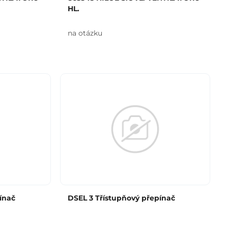
HL.
na otázku
ínač
DSEL 3 Třístupňový přepínač