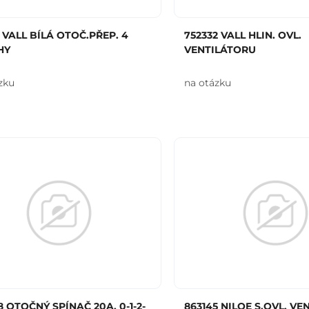
2 VALL BÍLÁ OTOČ.PŘEP. 4
752332 VALL HLIN. OVL.
HY
VENTILÁTORU
zku
na otázku
8 OTOČNÝ SPÍNAČ 20A, 0-1-2-
863145 NILOE S.OVL. V