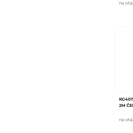
na otá
KG401
2M ČE
na otá