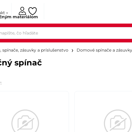
akt
ačným materiálom
, spínače, zásuvky a príslušenstvo
Domové spínače a zásuvk
ný spínač
r