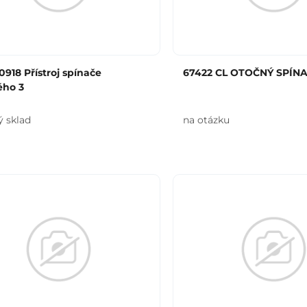
-0918 Přístroj spínače
67422 CL OTOČNÝ SPÍNAČ
ého 3
ý sklad
na otázku