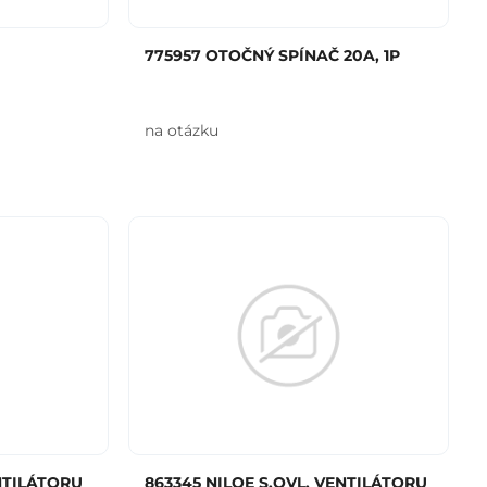
775957 OTOČNÝ SPÍNAČ 20A, 1P
na otázku
ENTILÁTORU
863345 NILOE S.OVL. VENTILÁTORU