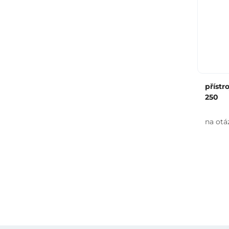
přístr
250
na otá