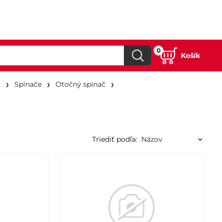
0
Košík
y
Spínače
Otočný spínač
Triediť podľa: