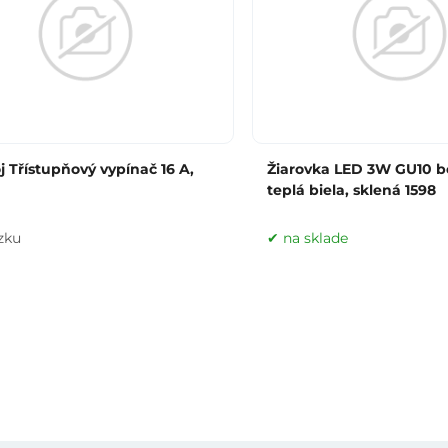
oj Třístupňový vypínač 16 A,
Žiarovka LED 3W GU10 b
teplá biela, sklená 1598
zku
na sklade