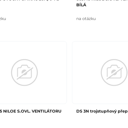
BÍLÁ
zku
na otázku
5 NILOE S.OVL. VENTILÁTORU
DS 3N trojstupňový přep