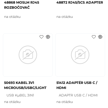
48868 MOSLM RJ45
48872 RJ45/SCS ADAPTER
ROZBOČOVAČ
na otázku
na otázku
50693 KABEL 3V1
51412 ADAPTÉR USB C /
MICROUSB/USBC/LIGHT
HDMI
USB KµBEL 3IN1
ADAPTR USB C / HDMI
na otázku
na otázku