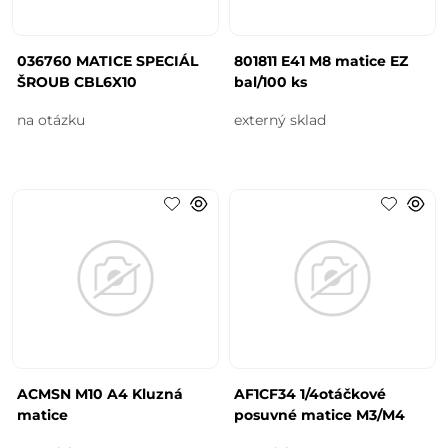
036760 MATICE SPECIÁL
801811 E41 M8 matice EZ
ŠROUB CBL6X10
bal/100 ks
na otázku
externý sklad
ACMSN M10 A4 Kluzná
AF1CF34 1/4otáčkové
matice
posuvné matice M3/M4