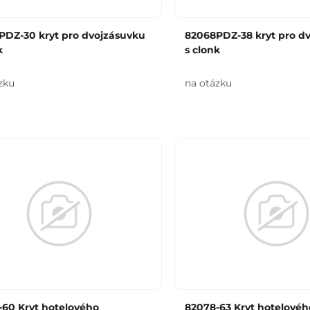
PDZ-30 kryt pro dvojzásuvku
82068PDZ-38 kryt pro d
k
s clonk
zku
na otázku
-60 Kryt hotelového
82078-63 Kryt hotelovéh