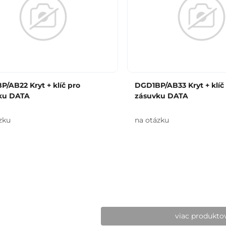
/AB22 Kryt + klíč pro
DGD1BP/AB33 Kryt + klíč
ku DATA
zásuvku DATA
zku
na otázku
viac produkto