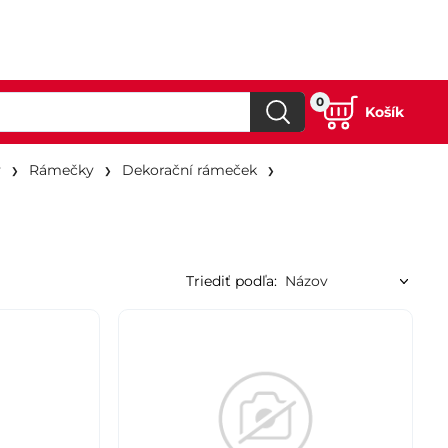
0
Košík
y
Rámečky
Dekorační rámeček
Triediť podľa: