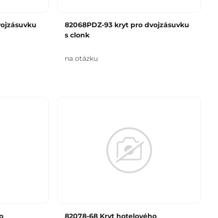
vojzásuvku
82068PDZ-93 kryt pro dvojzásuvku
s clonk
na otázku
o
82078-68 Kryt hotelového