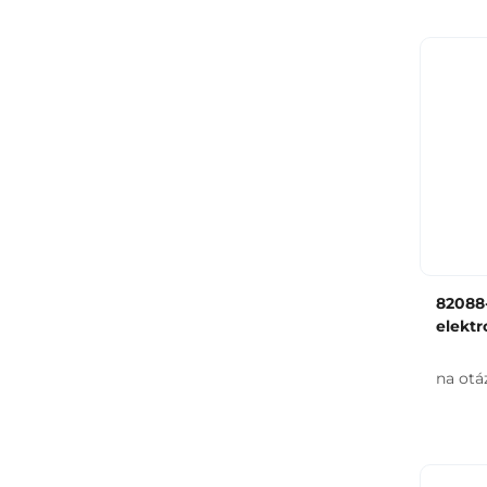
82088-
elektr
na otá