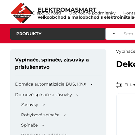
ELEKTROMASMART
Úvod
O spoločnosti
Obchodné podmienky
Kont
Veľkoobchod a maloobchod s elektroinštal
PRODUKTY
Vypínače
Vypínače, spínače, zásuvky a
Dek
príslušenstvo
Domáca automatizácia BUS, KNX
Filte
Domové spínače a zásuvky
Zásuvky
Pohybové spínače
Spínače