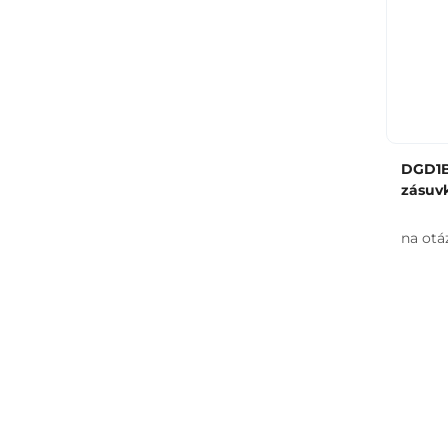
DGD1BP
zásuv
na otá