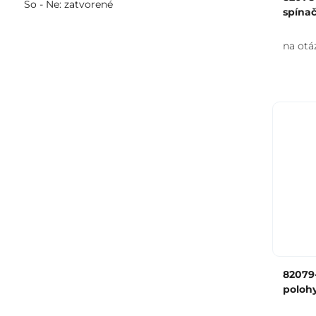
So - Ne: zatvorené
spínač
na otá
82079-
poloh