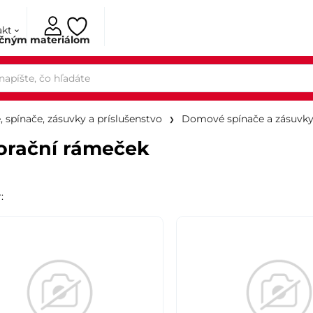
akt
ačným materiálom
, spínače, zásuvky a príslušenstvo
Domové spínače a zásuvk
orační rámeček
r