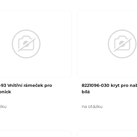
93 Vnitřní rámeček pro
8221096-030 kryt pro na
onick
bílá
zku
na otázku