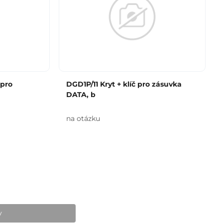
 pro
DGD1P/11 Kryt + klíč pro zásuvka
DATA, b
na otázku
v