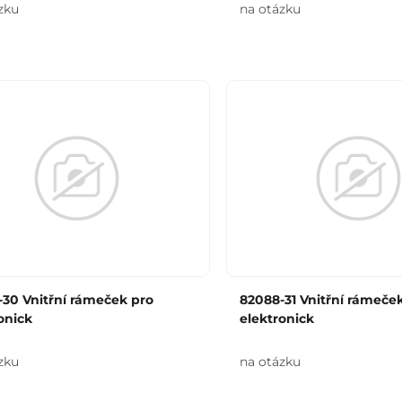
zku
na otázku
30 Vnitřní rámeček pro
82088-31 Vnitřní rámeče
onick
elektronick
zku
na otázku