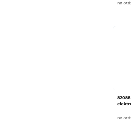
na otá
82088-
elektr
na otá