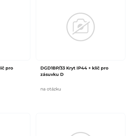
íč pro
DGD1BP/33 Kryt IP44 + klíč pro
zásuvku D
na otázku