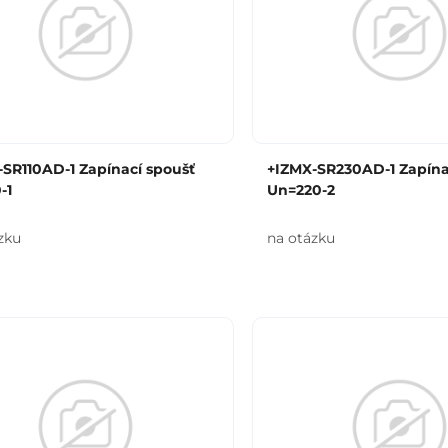
SR110AD-1 Zapínací spoušť
+IZMX-SR230AD-1 Zapína
-1
Un=220-2
zku
na otázku