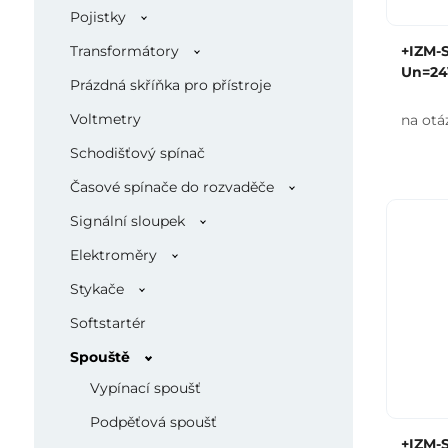
Pojistky
Transformátory
+IZM-
Un=24
Prázdná skříňka pro přístroje
Voltmetry
na otá
Schodišťový spínač
Časové spínače do rozvaděče
Signální sloupek
Elektroměry
Stykače
Softstartér
Spouště
Vypínací spoušť
Podpěťová spoušť
+IZM-S