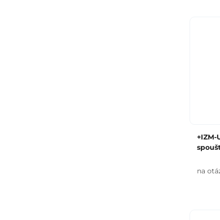
+IZM-
spouš
na otá