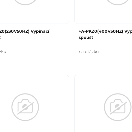
Z0(230V50HZ) Vypínací
+A-PKZ0(400V50HZ) Vyp
ť
spoušť
zku
na otázku