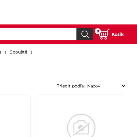
0
Košík
e
Spouště
Triediť podľa: