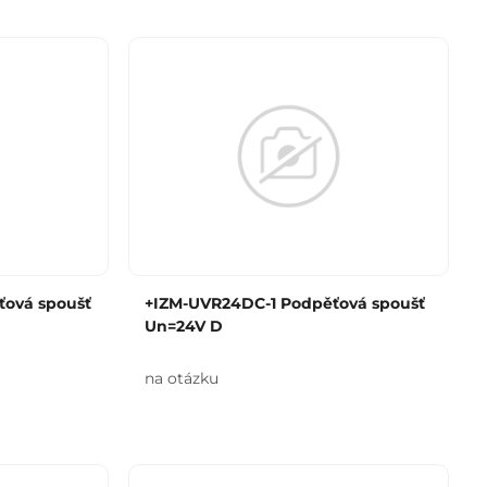
ťová spoušť
+IZM-UVR24DC-1 Podpěťová spoušť
Un=24V D
na otázku