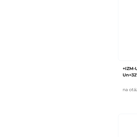
+IZM-
Un=32
na otá