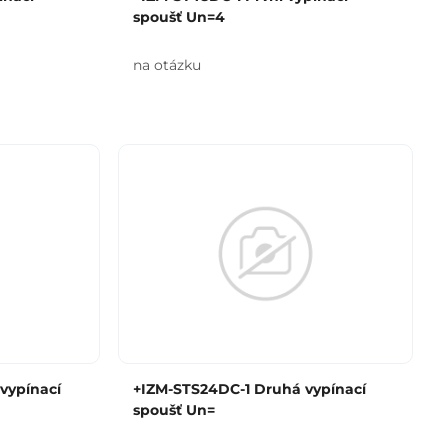
spoušť Un=4
na otázku
vypínací
+IZM-STS24DC-1 Druhá vypínací
spoušť Un=