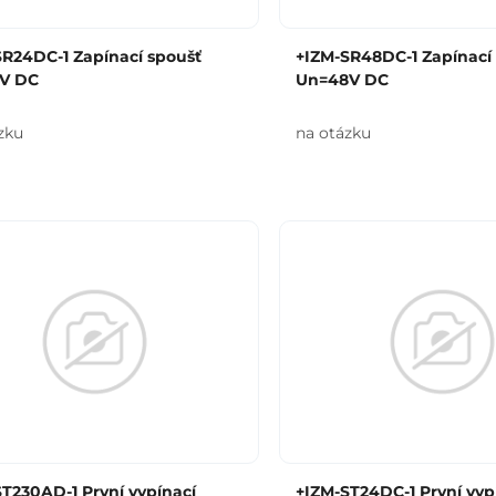
SR24DC-1 Zapínací spoušť
+IZM-SR48DC-1 Zapínací
V DC
Un=48V DC
zku
na otázku
T230AD-1 První vypínací
+IZM-ST24DC-1 První vyp