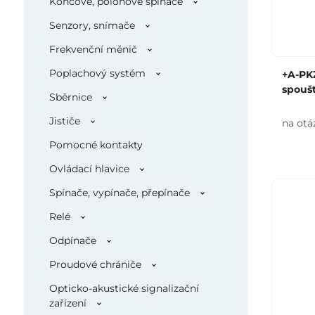
Koncové, polohové spínače
Senzory, snímače
Frekvenční měnič
Poplachový systém
+A-PK
spouš
Sběrnice
Jističe
na otá
Pomocné kontakty
Ovládací hlavice
Spínače, vypínače, přepínače
Relé
Odpínače
Proudové chrániče
Opticko-akustické signalizační
zařízení