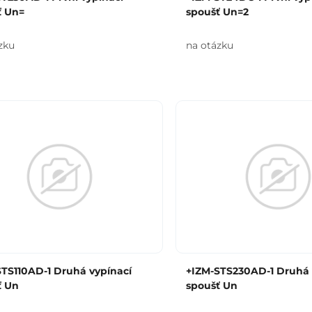
ť Un=
spoušť Un=2
zku
na otázku
TS110AD-1 Druhá vypínací
+IZM-STS230AD-1 Druhá 
ť Un
spoušť Un