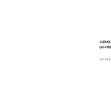
+IZMX-
Un=110
na otá