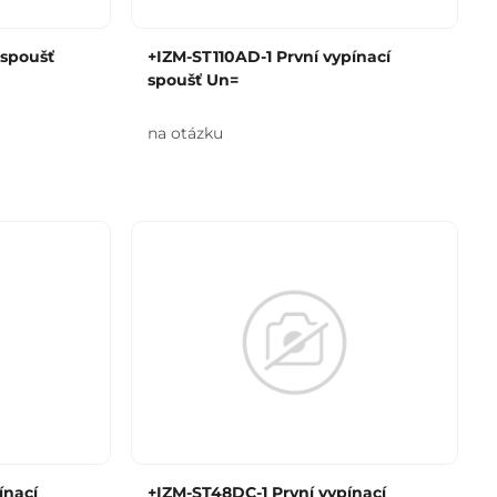
 spoušť
+IZM-ST110AD-1 První vypínací
spoušť Un=
na otázku
ínací
+IZM-ST48DC-1 První vypínací