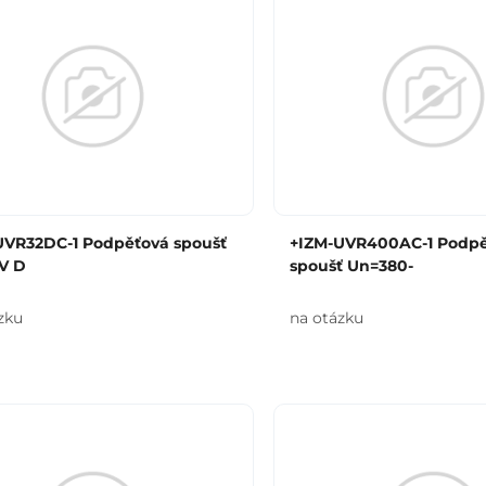
UVR32DC-1 Podpěťová spoušť
+IZM-UVR400AC-1 Podp
V D
spoušť Un=380-
zku
na otázku