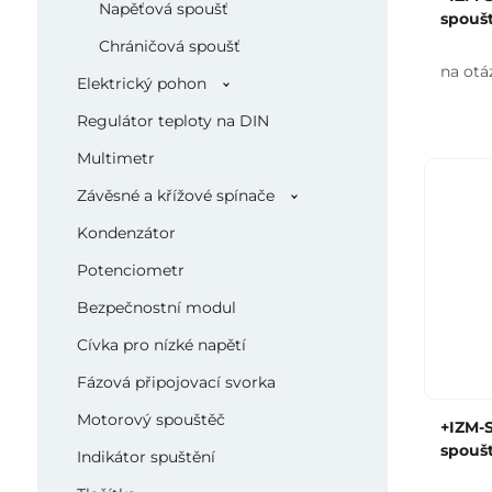
Napěťová spoušť
spouš
Chráničová spoušť
na otá
Elektrický pohon
Regulátor teploty na DIN
Multimetr
Závěsné a křížové spínače
Kondenzátor
Potenciometr
Bezpečnostní modul
Cívka pro nízké napětí
Fázová připojovací svorka
Motorový spouštěč
+IZM-S
spouš
Indikátor spuštění