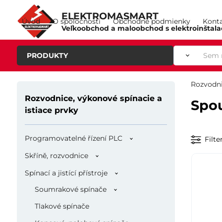
ELEKTROMASMART
Úvod
O spoločnosti
Obchodné podmienky
Kont
Veľkoobchod a maloobchod s elektroinštal
PRODUKTY
Rozvodni
Rozvodnice, výkonové spínacie a
Spo
istiace prvky
Programovatelné řízení PLC
Filte
Skříně, rozvodnice
Spínací a jistící přístroje
Soumrakové spínače
Tlakové spínače