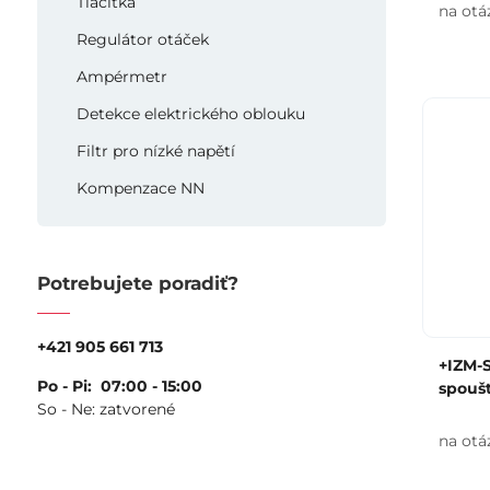
Tlačítka
na otá
Regulátor otáček
Ampérmetr
Detekce elektrického oblouku
Filtr pro nízké napětí
Kompenzace NN
Potrebujete poradiť?
+421 905 661 713
+IZM-
Po - Pi: 07:00 - 15:00
spouš
So - Ne: zatvorené
na otá