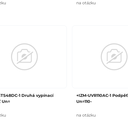
zku
na otázku
STS48DC-1 Druhá vypínací
+IZM-UVR110AC-1 Podpěť
ť Un=
Un=110-
zku
na otázku