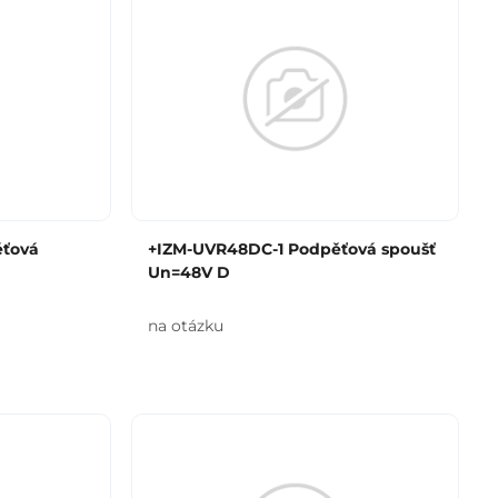
ěťová
+IZM-UVR48DC-1 Podpěťová spoušť
Un=48V D
na otázku