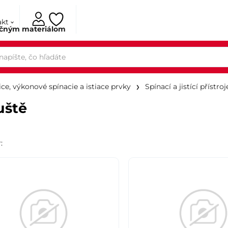
akt
ačným materiálom
ce, výkonové spínacie a istiace prvky
Spínací a jistící přístroj
uště
r