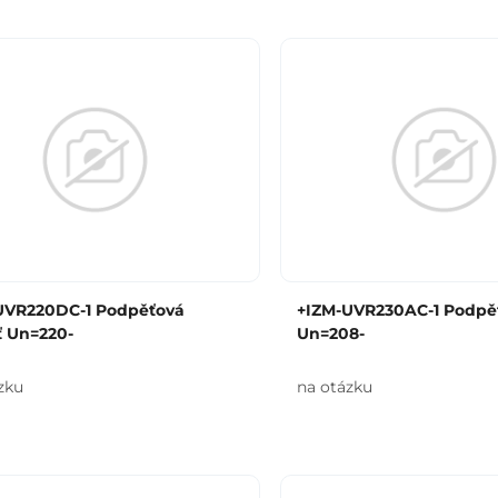
UVR220DC-1 Podpěťová
+IZM-UVR230AC-1 Podpě
ť Un=220-
Un=208-
zku
na otázku