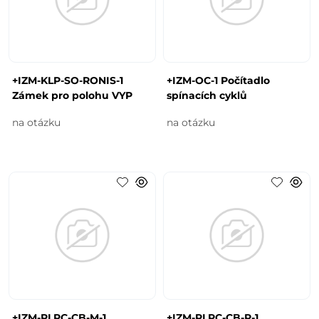
+IZM-KLP-SO-RONIS-1
+IZM-OC-1 Počítadlo
Zámek pro polohu VYP
spínacích cyklů
na otázku
na otázku
+IZM-PLPC-CB-M-1
+IZM-PLPC-CB-P-1