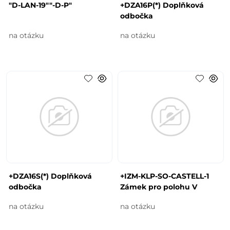
"D-LAN-19""-D-P"
+DZA16P(*) Doplňková
odbočka
na otázku
na otázku
+DZA16S(*) Doplňková
+IZM-KLP-SO-CASTELL-1
odbočka
Zámek pro polohu V
na otázku
na otázku