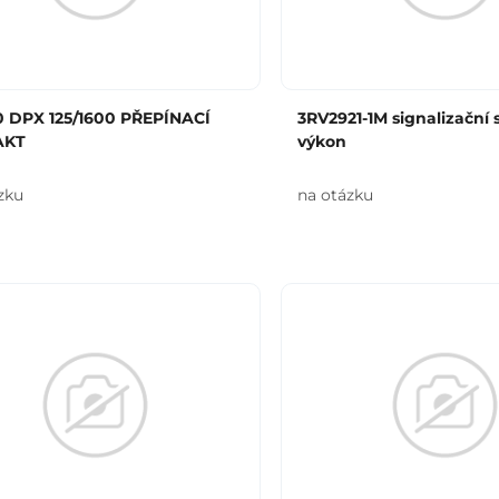
0 DPX 125/1600 PŘEPÍNACÍ
3RV2921-1M signalizační 
AKT
výkon
zku
na otázku