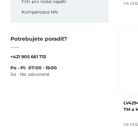
Filtr pro nízké napětí
na otá
Kompenzace NN
Potrebujete poradiť?
+421 905 661 713
Po - Pi: 07:00 - 15:00
So - Ne: zatvorené
LV4294
TM a 
na otá