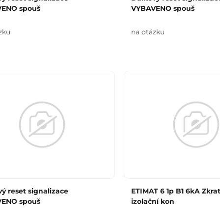
ENO spouš
VYBAVENO spouš
zku
na otázku
ý reset signalizace
ETIMAT 6 1p B1 6kA Zkra
ENO spouš
izolační kon