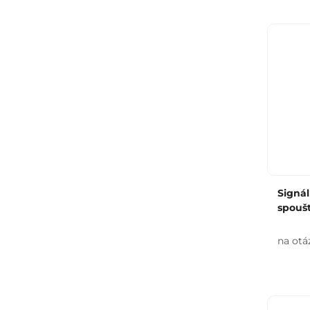
Signá
spoušt
na otá