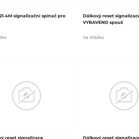
1-4M signalizační spínač pro
Dálkový reset signalizac
VYBAVENO spouš
zku
na otázku
ý reset signalizace
Dálkový reset signalizac