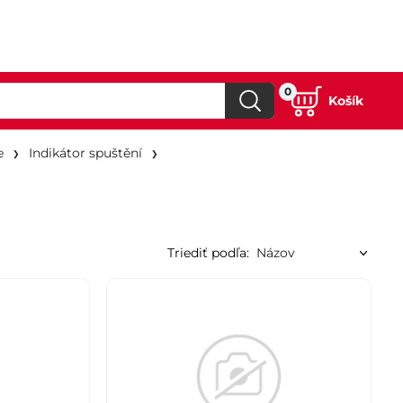
0
Košík
e
Indikátor spuštění
Triediť podľa: