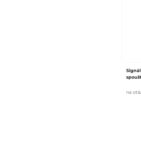
Signá
spoušt
na otá