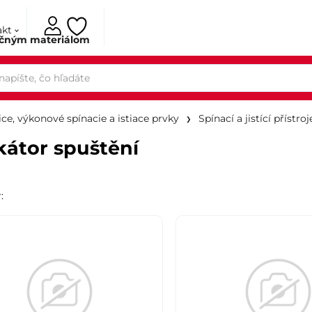
akt
ačným materiálom
ce, výkonové spínacie a istiace prvky
Spínací a jistící přístroj
kátor spuštění
r