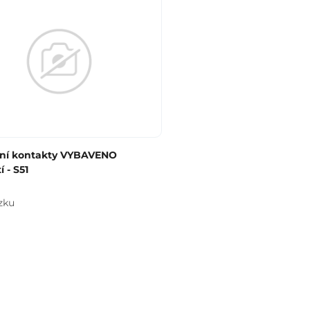
lní kontakty VYBAVENO
í - S51
zku