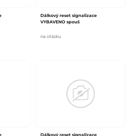
e
Dálkový reset signalizace
VYBAVENO spouš
na otázku
e
Dálkový reset signalizace