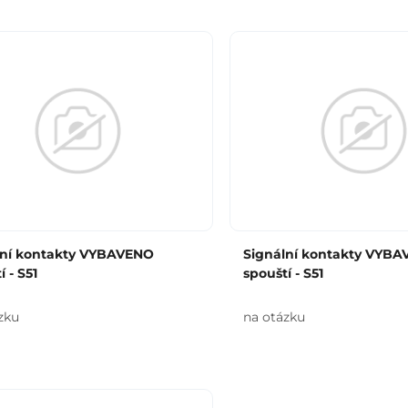
lní kontakty VYBAVENO
Signální kontakty VYB
í - S51
spouští - S51
zku
na otázku