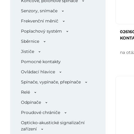
Koncové, polohové spínače
Senzory, snímače
Frekvenční měnič
Poplachový systém
02616
KONT
Sběrnice
Jističe
na otá
Pomocné kontakty
Ovládací hlavice
Spínače, vypínače, přepínače
Relé
Odpínače
Proudové chrániče
Opticko-akustické signalizační
zařízení