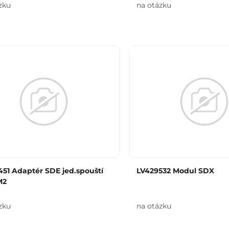
zku
na otázku
51 Adaptér SDE jed.spouští
LV429532 Modul SDX
M2
zku
na otázku