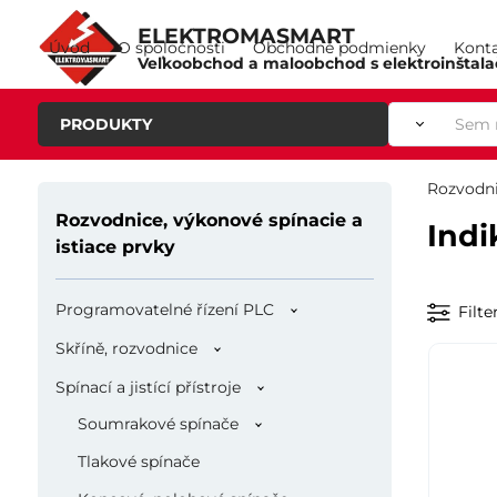
ELEKTROMASMART
Úvod
O spoločnosti
Obchodné podmienky
Kont
Veľkoobchod a maloobchod s elektroinštal
PRODUKTY
Rozvodni
Rozvodnice, výkonové spínacie a
Indi
istiace prvky
Programovatelné řízení PLC
Filte
Skříně, rozvodnice
Spínací a jistící přístroje
Soumrakové spínače
Tlakové spínače