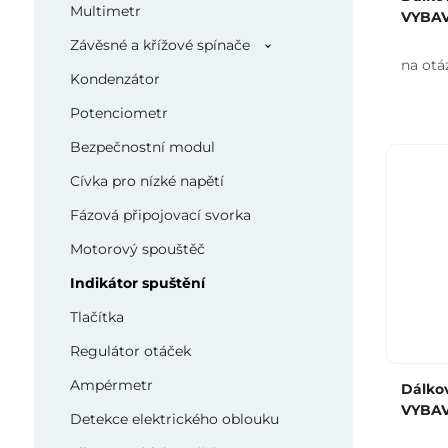
Multimetr
VYBAV
Závěsné a křížové spínače
na otá
Kondenzátor
Potenciometr
Bezpečnostní modul
Cívka pro nízké napětí
Fázová připojovací svorka
Motorový spouštěč
Indikátor spuštění
Tlačítka
Regulátor otáček
Ampérmetr
Dálkov
VYBAV
Detekce elektrického oblouku