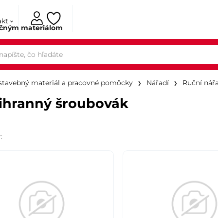
akt
ačným materiálom
 stavebný materiál a pracovné pomôcky
Nářadí
Ruční nářa
ihranný šroubovák
r