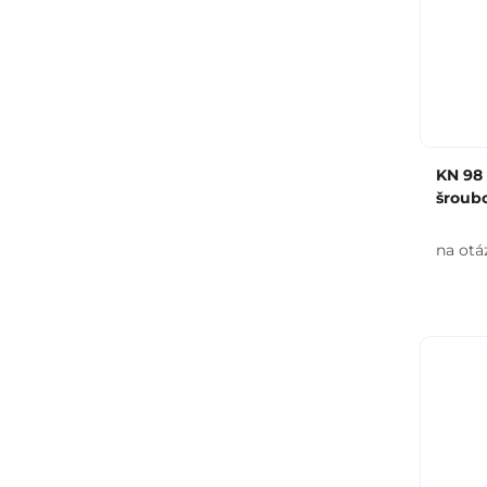
KN 98
šroub
na otá