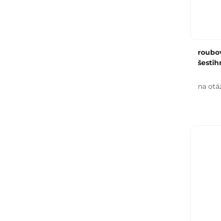
roubov
šestih
na otá