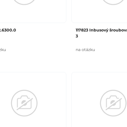
2.6300.0
117823 Inbusový šroubo
3
zku
na otázku