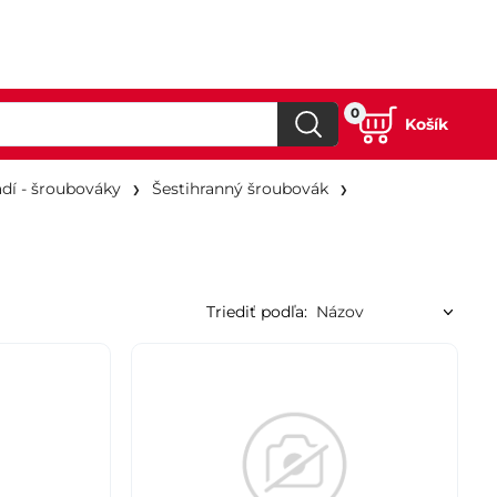
0
Košík
dí - šroubováky
Šestihranný šroubovák
Triediť podľa: