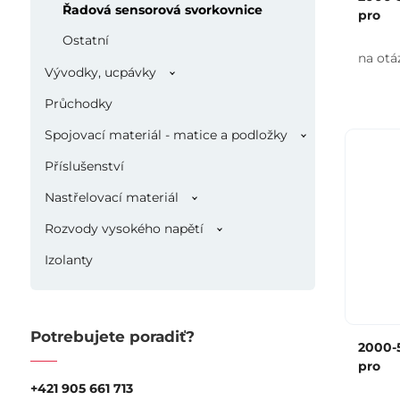
Řadová sensorová svorkovnice
pro
Ostatní
na otá
Vývodky, ucpávky
Průchodky
Spojovací materiál - matice a podložky
Příslušenství
Nastřelovací materiál
Rozvody vysokého napětí
Izolanty
Potrebujete poradiť?
2000-5
pro
+421 905 661 713