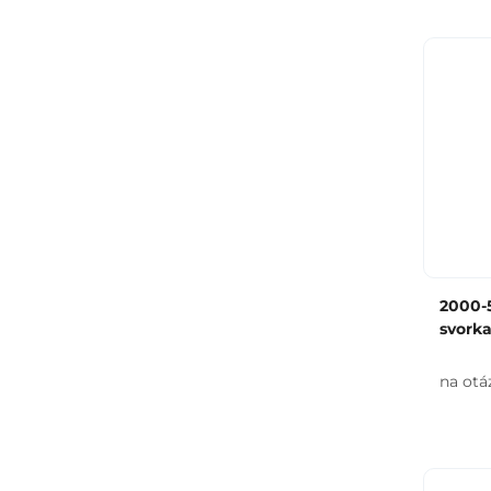
2000-5
svorka
na otá