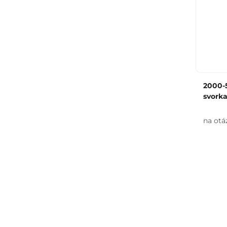
2000-5
svorka
na otá