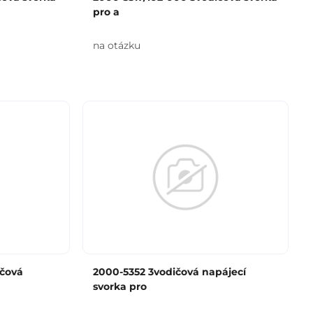
pro a
na otázku
ičová
2000-5352 3vodičová napájecí
svorka pro