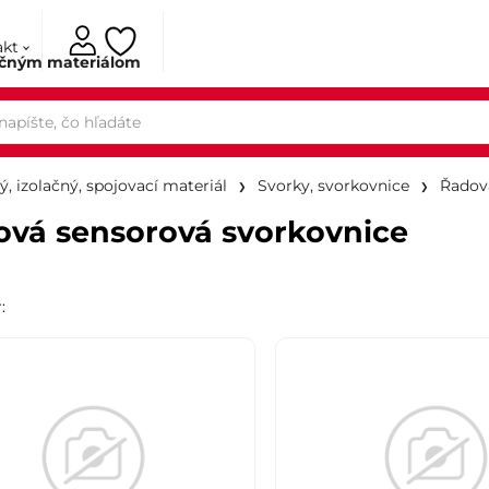
akt
ačným materiálom
ý, izolačný, spojovací materiál
Svorky, svorkovnice
Řadov
vá sensorová svorkovnice
r