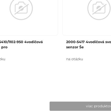
410/1102-950 4vodičová
2000-5417 4vodičová svo
 pro
senzor Še
zku
na otázku
viac produkto