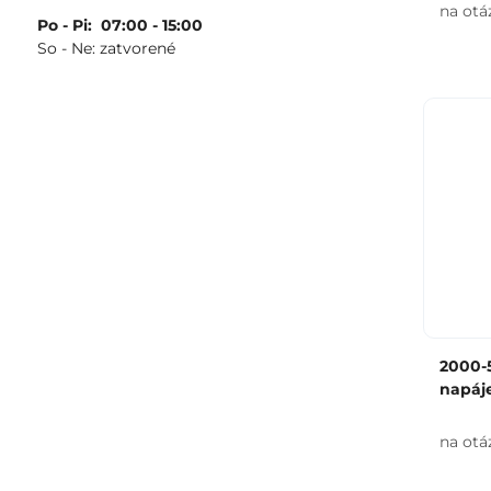
na otá
Po - Pi: 07:00 - 15:00
So - Ne: zatvorené
2000-5
napáje
na otá