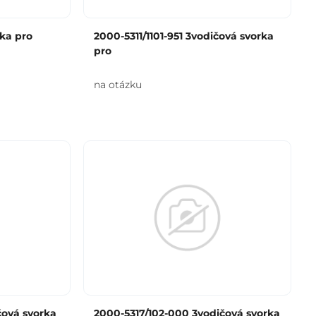
rka pro
2000-5311/1101-951 3vodičová svorka
pro
na otázku
čová svorka
2000-5317/102-000 3vodičová svorka