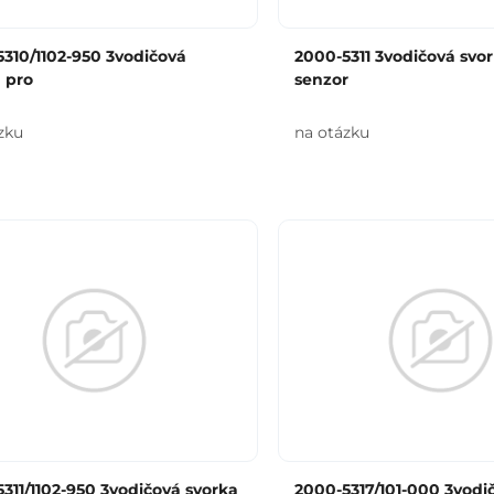
310/1102-950 3vodičová
2000-5311 3vodičová svo
 pro
senzor
zku
na otázku
311/1102-950 3vodičová svorka
2000-5317/101-000 3vodi