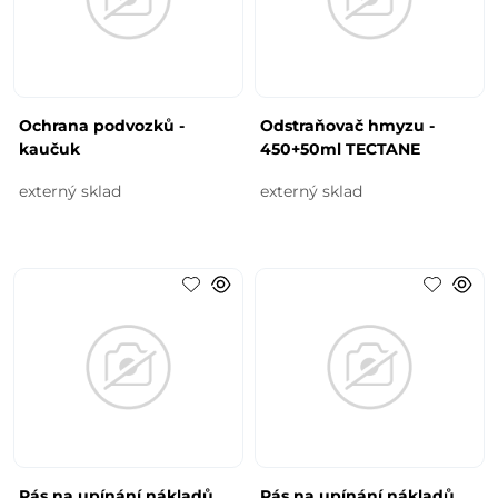
Ochrana podvozků -
Odstraňovač hmyzu -
kaučuk
450+50ml TECTANE
externý sklad
externý sklad
Pás na upínání nákladů
Pás na upínání nákladů