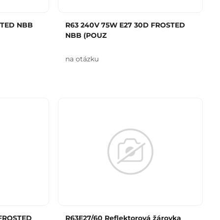
STED NBB
R63 240V 75W E27 30D FROSTED
NBB (POUZ
na otázku
 FROSTED
R63E27/60 Reflektorová žárovka