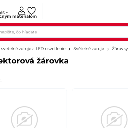
akt
ačným materiálom
, svetelné zdroje a LED osvetlenie
Světelné zdroje
Žárovky
ektorová žárovka
r