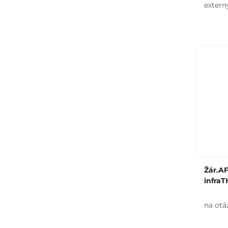
extern
Žár.A
infra
na otá