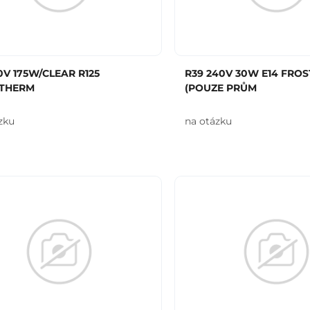
0V 175W/CLEAR R125
R39 240V 30W E14 FRO
ATHERM
(POUZE PRŮM
zku
na otázku