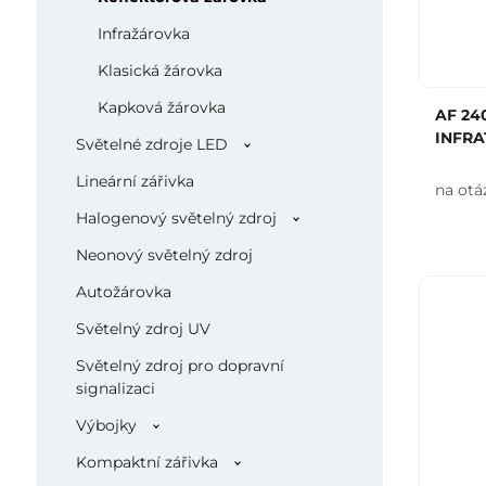
Infražárovka
Klasická žárovka
Kapková žárovka
AF 24
INFR
Světelné zdroje LED
Lineární zářivka
na otá
Halogenový světelný zdroj
Neonový světelný zdroj
Autožárovka
Světelný zdroj UV
Světelný zdroj pro dopravní
signalizaci
Výbojky
Kompaktní zářivka