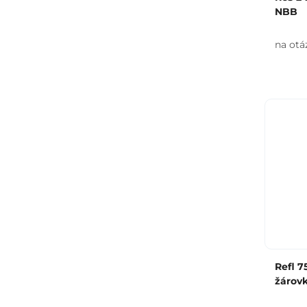
NBB
na otá
Refl 
žárov