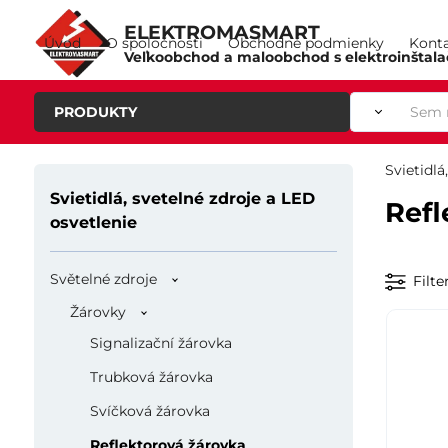
ELEKTROMASMART
Úvod
O spoločnosti
Obchodné podmienky
Kont
Veľkoobchod a maloobchod s elektroinštal
PRODUKTY
Svietidlá
Svietidlá, svetelné zdroje a LED
Refl
osvetlenie
Světelné zdroje
Filte
Žárovky
Signalizační žárovka
Trubková žárovka
Svíčková žárovka
Reflektorová žárovka