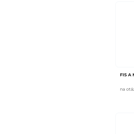
FIS A 
na otá