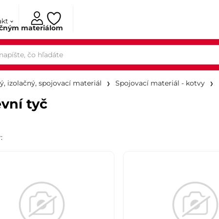
akt
ačným materiálom
ý, izolačný, spojovací materiál
Spojovací materiál - kotvy
vní tyč
r