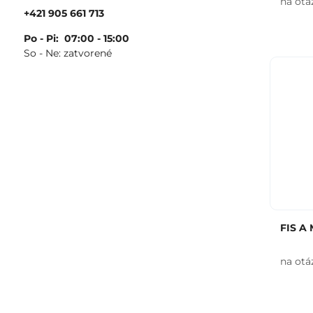
na otá
+421 905 661 713
Po - Pi: 07:00 - 15:00
So - Ne: zatvorené
FIS A 
na otá