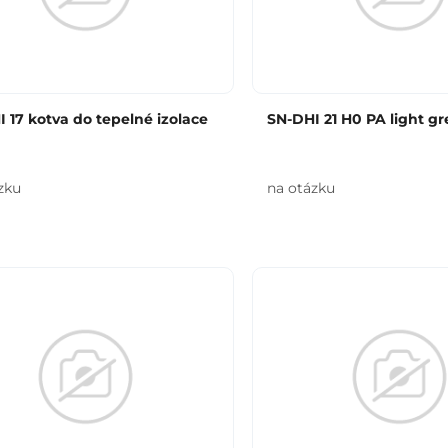
 17 kotva do tepelné izolace
SN-DHI 21 H0 PA light gr
zku
na otázku