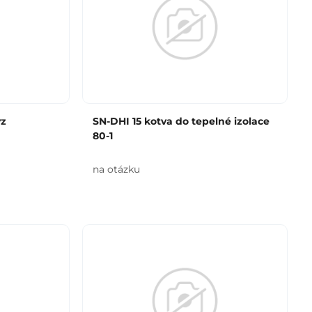
vz
SN-DHI 15 kotva do tepelné izolace
80-1
na otázku