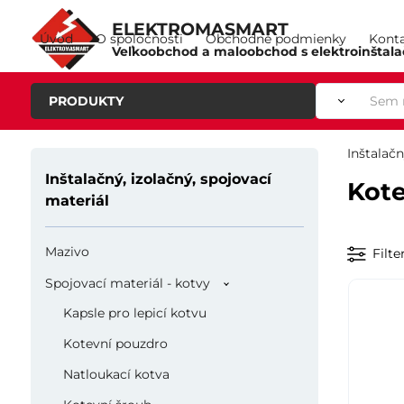
ELEKTROMASMART
Úvod
O spoločnosti
Obchodné podmienky
Kont
Veľkoobchod a maloobchod s elektroinštal
PRODUKTY
Inštalačn
Inštalačný, izolačný, spojovací
Kote
materiál
Mazivo
Filte
Spojovací materiál - kotvy
Kapsle pro lepicí kotvu
Kotevní pouzdro
Natloukací kotva