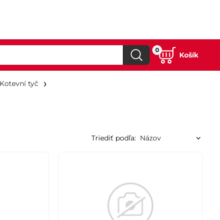
0
Košík
Kotevní tyč
Triediť podľa: