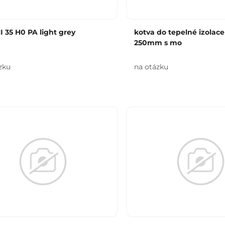
 35 H0 PA light grey
kotva do tepelné izolace
250mm s mo
zku
na otázku