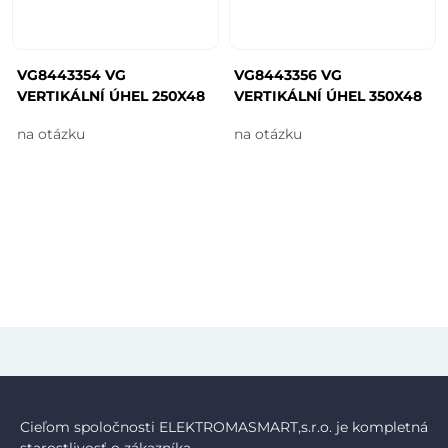
VG8443354 VG
VG8443356 VG
VERTIKÁLNÍ ÚHEL 250X48
VERTIKÁLNÍ ÚHEL 350X48
na otázku
na otázku
Cieľom spoločnosti ELEKTROMASMART,s.r.o. je kompletná