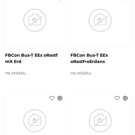
FBCon Bus-T EEx oRastf
FBCon Bus-T EEx
mit Erd
oRastf+oErdans
na otázku
na otázku