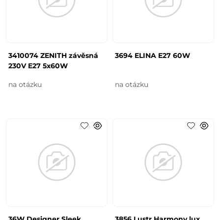
3410074 ZENITH závěsná
3694 ELINA E27 60W
230V E27 5x60W
na otázku
na otázku
36W Designer Sleek
3856 Lustr Harmony lux