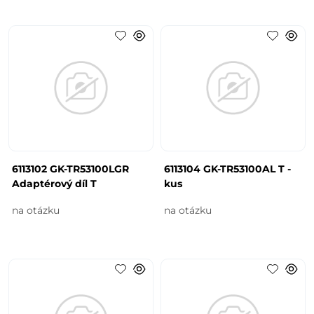
6113102 GK-TR53100LGR
6113104 GK-TR53100AL T -
Adaptérový díl T
kus
na otázku
na otázku