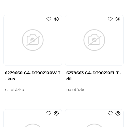
6279660 GA-DT90210RW T
6279663 GA-DT90210EL T -
- kus
díl
na otázku
na otázku