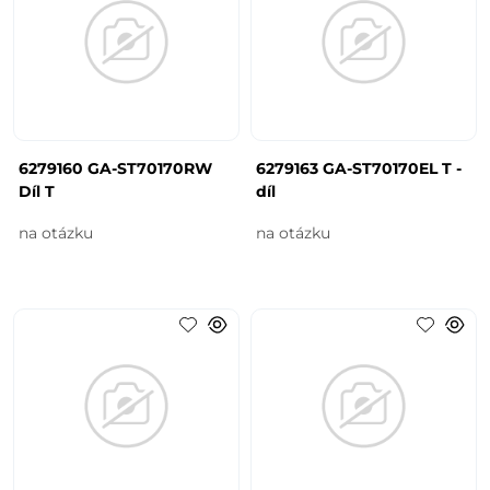
6279160 GA-ST70170RW
6279163 GA-ST70170EL T -
Díl T
díl
na otázku
na otázku