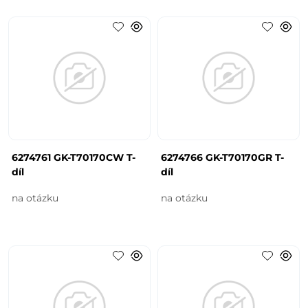
6274761 GK-T70170CW T-
6274766 GK-T70170GR T-
díl
díl
na otázku
na otázku