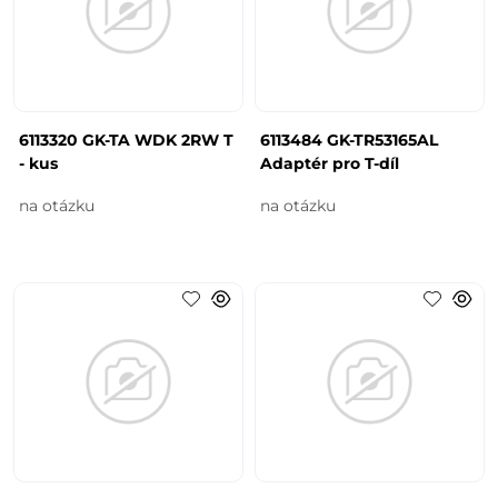
6113320 GK-TA WDK 2RW T
6113484 GK-TR53165AL
- kus
Adaptér pro T-díl
na otázku
na otázku