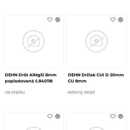
DEHN Drôt AlMgSi 8mm
DEHN Držiak CUI D 20mm
poplastovaná č.840118
CU 8mm
na otázku
externý sklad