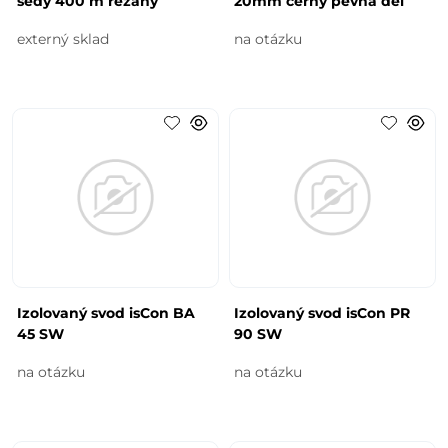
šedý 400 m řezaný
20mm černý pevná dél
externý sklad
na otázku
Izolovaný svod isCon BA
Izolovaný svod isCon PR
45 SW
90 SW
na otázku
na otázku