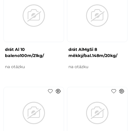
drát Al 10
drát AlMgSi 8
baleno100m/21kg/
měkký/bal.148m/20kg/
na otázku
na otázku