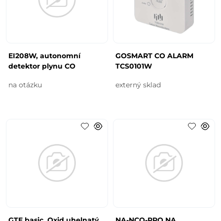
EI208W, autonomní
GOSMART CO ALARM
detektor plynu CO
TCS0101W
na otázku
externý sklad
GTE basic, Oxid uhelnatý,
NA-NCO-PRO NA