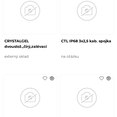
CRYSTALGEL
CTL IP68 3x2,5 kab. spojka
dvouslož.,čirý,zalévací
externý sklad
na otázku