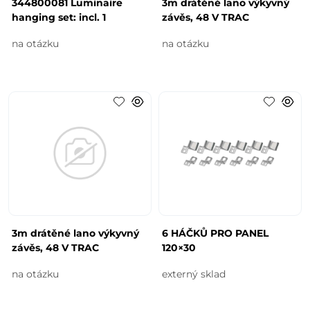
344800081 Luminaire
3m drátěné lano výkyvný
hanging set: incl. 1
závěs, 48 V TRAC
na otázku
na otázku
3m drátěné lano výkyvný
6 HÁČKŮ PRO PANEL
závěs, 48 V TRAC
120×30
na otázku
externý sklad