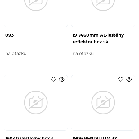
093
19 ?460mm AL-leštěný
reflektor bez sk
na otázku
na otázku
19040 vestavný box s
1906 PENDULUM 3X