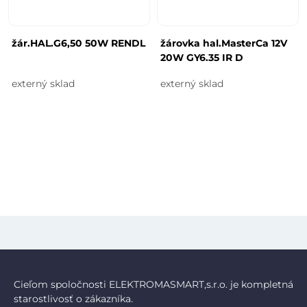
žár.HAL.G6,50 50W RENDL
žárovka hal.MasterCa 12V
20W GY6.35 IR D
externý sklad
externý sklad
Cieľom spoločnosti ELEKTROMASMART,s.r.o. je kompletná
starostlivosť o zákazníka.