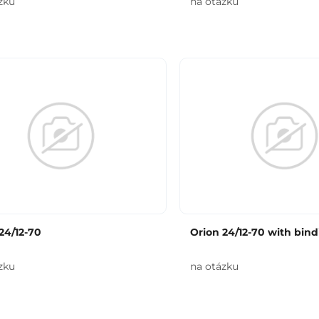
zku
na otázku
24/12-70
Orion 24/12-70 with bind
zku
na otázku