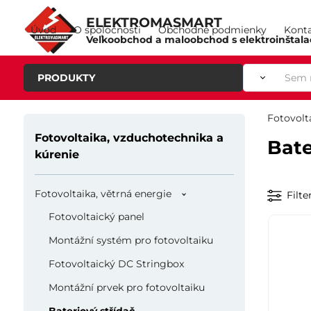
ELEKTROMASMART
Úvod
O spoločnosti
Obchodné podmienky
Kont
Veľkoobchod a maloobchod s elektroinštal
PRODUKTY
Fotovolt
Fotovoltaika, vzduchotechnika a
Bate
kúrenie
Fotovoltaika, větrná energie
Filte
Fotovoltaický panel
Montážní systém pro fotovoltaiku
Fotovoltaický DC Stringbox
Montážní prvek pro fotovoltaiku