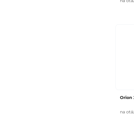
na otá
Orion 
na otá