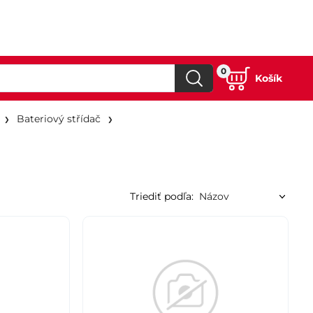
0
Košík
Bateriový střídač
Triediť podľa: