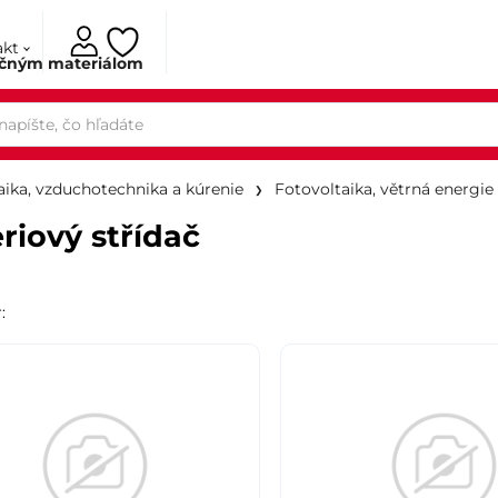
akt
ačným materiálom
aika, vzduchotechnika a kúrenie
Fotovoltaika, větrná energie
riový střídač
r