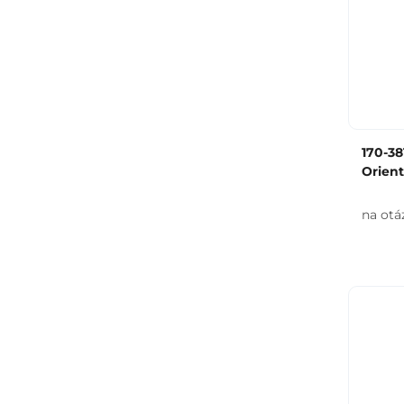
170-3
Orien
na otá