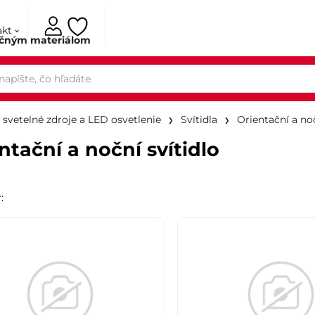
akt
ačným materiálom
, svetelné zdroje a LED osvetlenie
Svítidla
Orientační a noč
ntační a noční svítidlo
r