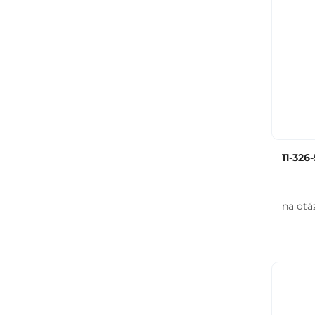
11-326
na otá