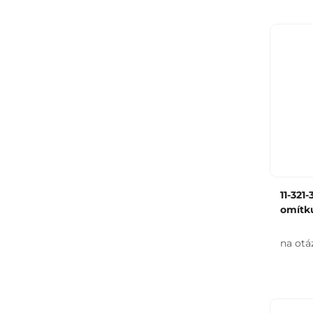
11-321
omítk
na otá