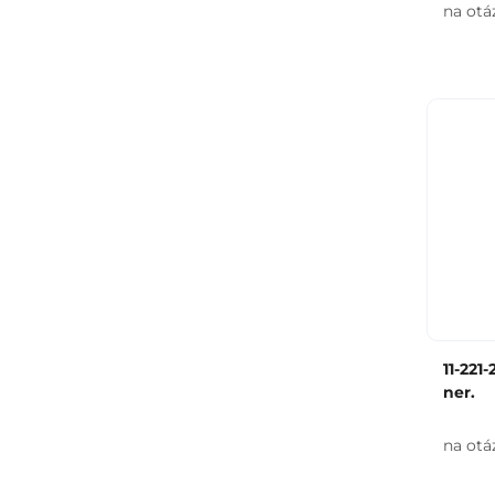
na otá
11-221
ner.
na otá