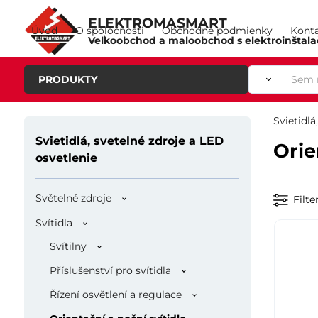
ELEKTROMASMART
Úvod
O spoločnosti
Obchodné podmienky
Kont
Veľkoobchod a maloobchod s elektroinštal
PRODUKTY
Svietidlá
Svietidlá, svetelné zdroje a LED
Orie
osvetlenie
Světelné zdroje
Filte
Svítidla
Svítilny
Příslušenství pro svítidla
Řízení osvětlení a regulace