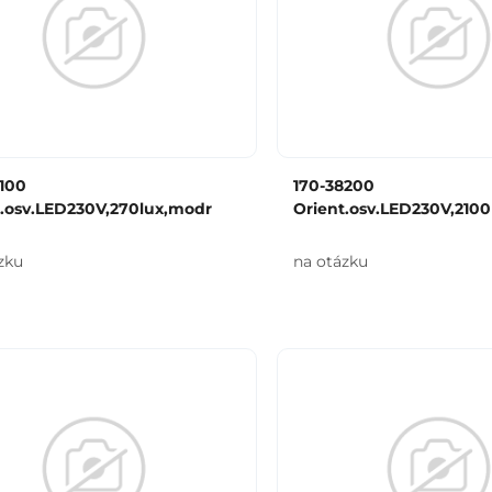
8100
170-38200
t.osv.LED230V,270lux,modr
Orient.osv.LED230V,2100
zku
na otázku