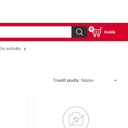
0
Košík
ní svítidlo
Triediť podľa: