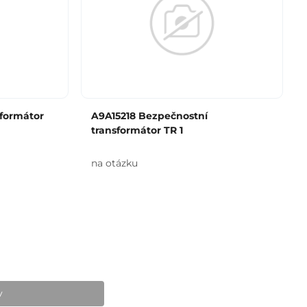
sformátor
A9A15218 Bezpečnostní
transformátor TR 1
na otázku
v