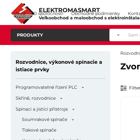
ELEKTROMASMART
Úvod
O spoločnosti
Obchodné podmienky
Kont
Veľkoobchod a maloobchod s elektroinštal
PRODUKTY
Rozvodni
Rozvodnice, výkonové spínacie a
Zvon
istiace prvky
Programovatelné řízení PLC
Filte
Skříně, rozvodnice
Spínací a jistící přístroje
Soumrakové spínače
Tlakové spínače