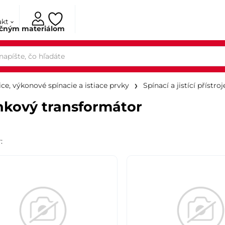
akt
ačným materiálom
ce, výkonové spínacie a istiace prvky
Spínací a jistící přístroj
kový transformátor
r