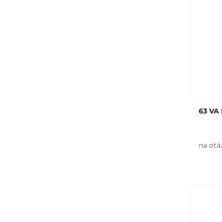
63 VA
na otá