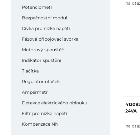
na otá
Potenciometr
Bezpečnostní modul
Cívka pro nízké napětí
Fázová připojovací svorka
Motorový spouštěč
Indikátor spuštění
Tlačítka
Regulátor otáček
Ampérmetr
Detekce elektrického oblouku
41309
24VA
Filtr pro nízké napětí
Kompenzace NN
na otá