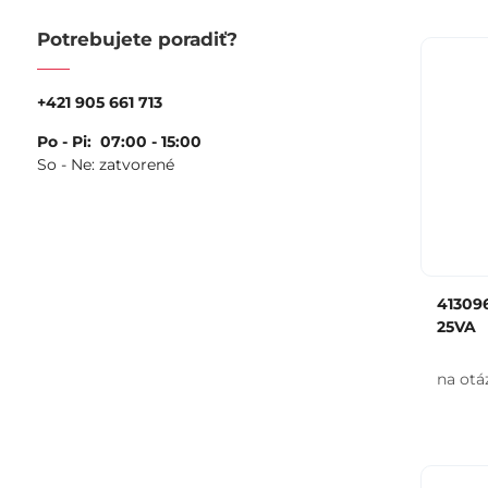
Potrebujete poradiť?
+421 905 661 713
Po - Pi: 07:00 - 15:00
So - Ne: zatvorené
41309
25VA
na otá