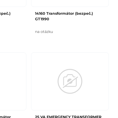
zpeč.)
14160 Transformátor (bezpeč.)
GT1990
na otázku
rmátor
25 VA EMERGENCY TRANSFORMER