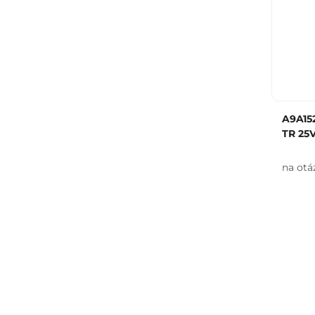
A9A15
TR 25
na otá