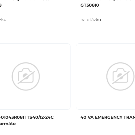
8
GT50810
zku
na otázku
01043R0811 TS40/12-24C
40 VA EMERGENCY TRA
formáto