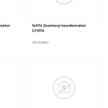
rmátor
14074 Zvonkový transformátor
GT3174
na otázku