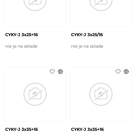
CYKY-J 3x25+16
CYKY-J 3x25/16
nie je na sklade
nie je na sklade
CYKY-J 3x35+16
CYKY-J 3x35+16