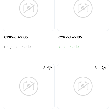
CYKY-J 4x185
CYKY-J 4x185
nie je na sklade
na sklade