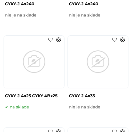
CYKY-J 4x240
CYKY-J 4x240
nie je na sklade
nie je na sklade
CYKY-J 4x25 CYKY 4Bx25
CYKY-J 4x35
na sklade
nie je na sklade