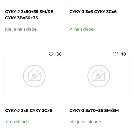
CYKY-J 3x50+35 SM/RE
CYKY-J 3x6 CYKY 3Cx6
CYKY 3Bx50+35
nie je na sklade
na sklade
CYKY-J 3x6 CYKY 3Cx6
CYKY-J 3x70+35 SM/SM
na sklade
nie je na sklade