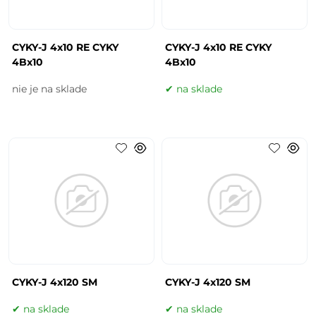
CYKY-J 4x10 RE CYKY
CYKY-J 4x10 RE CYKY
4Bx10
4Bx10
nie je na sklade
na sklade
CYKY-J 4x120 SM
CYKY-J 4x120 SM
na sklade
na sklade