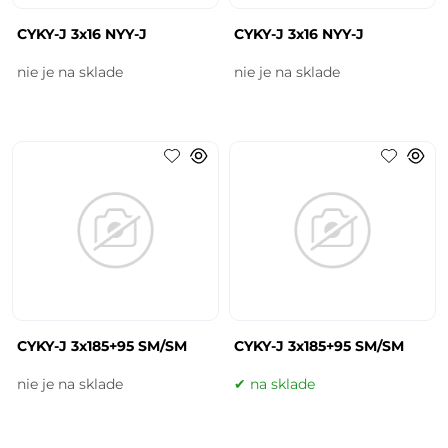
CYKY-J 3x16 NYY-J
CYKY-J 3x16 NYY-J
nie je na sklade
nie je na sklade
CYKY-J 3x185+95 SM/SM
CYKY-J 3x185+95 SM/SM
nie je na sklade
na sklade