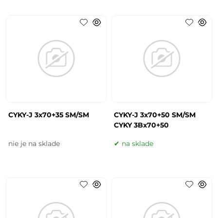
CYKY-J 3x70+35 SM/SM
CYKY-J 3x70+50 SM/SM
CYKY 3Bx70+50
nie je na sklade
na sklade