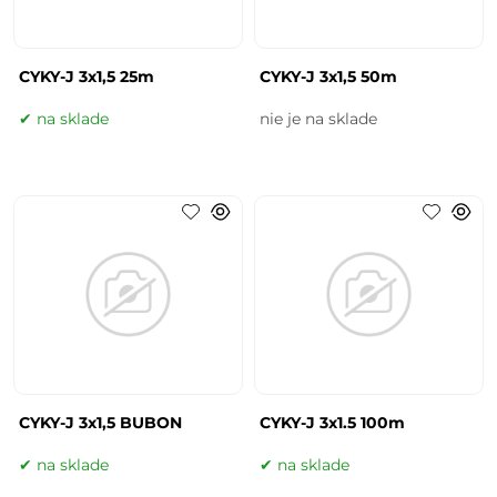
CYKY-J 3x1,5 25m
CYKY-J 3x1,5 50m
na sklade
nie je na sklade
CYKY-J 3x1,5 BUBON
CYKY-J 3x1.5 100m
na sklade
na sklade