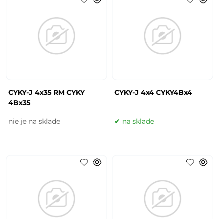
CYKY-J 4x35 RM CYKY
CYKY-J 4x4 CYKY4Bx4
4Bx35
nie je na sklade
na sklade