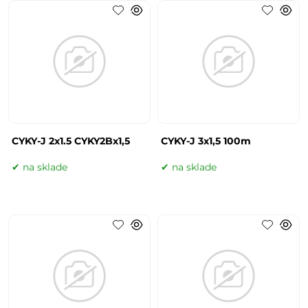
CYKY-J 2x1.5 CYKY2Bx1,5
CYKY-J 3x1,5 100m
na sklade
na sklade