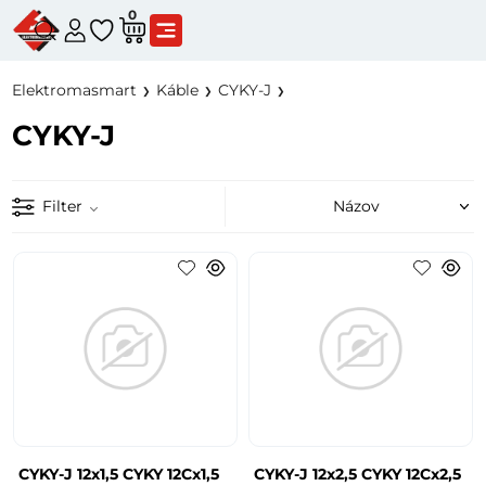
0
Elektromasmart
Káble
CYKY-J
CYKY-J
Filter
CYKY-J 12x1,5 CYKY 12Cx1,5
CYKY-J 12x2,5 CYKY 12Cx2,5