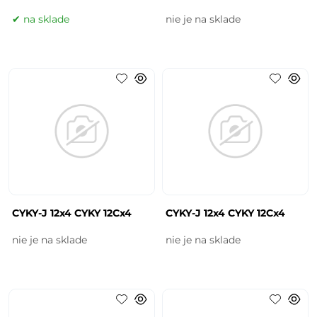
na sklade
nie je na sklade
CYKY-J 12x4 CYKY 12Cx4
CYKY-J 12x4 CYKY 12Cx4
nie je na sklade
nie je na sklade