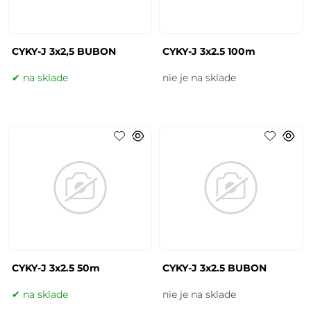
CYKY-J 3x2,5 BUBON
CYKY-J 3x2.5 100m
na sklade
nie je na sklade
CYKY-J 3x2.5 50m
CYKY-J 3x2.5 BUBON
na sklade
nie je na sklade