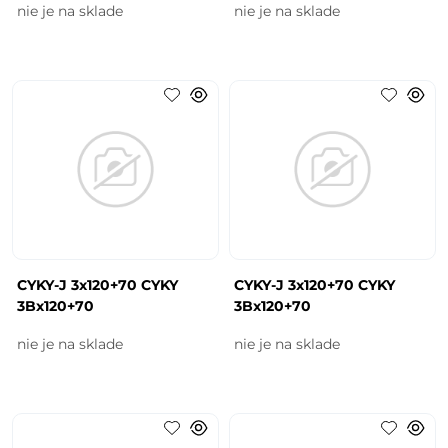
nie je na sklade
nie je na sklade
CYKY-J 3x120+70 CYKY
CYKY-J 3x120+70 CYKY
3Bx120+70
3Bx120+70
nie je na sklade
nie je na sklade