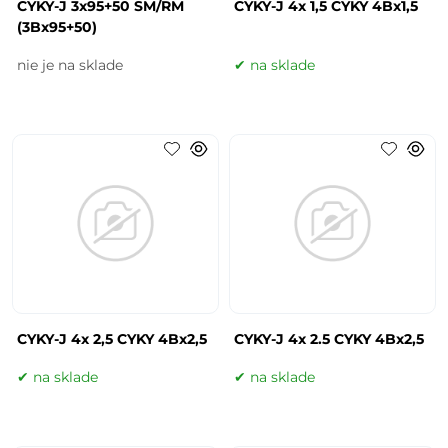
CYKY-J 3x95+50 SM/RM
CYKY-J 4x 1,5 CYKY 4Bx1,5
(3Bx95+50)
nie je na sklade
na sklade
CYKY-J 4x 2,5 CYKY 4Bx2,5
CYKY-J 4x 2.5 CYKY 4Bx2,5
na sklade
na sklade