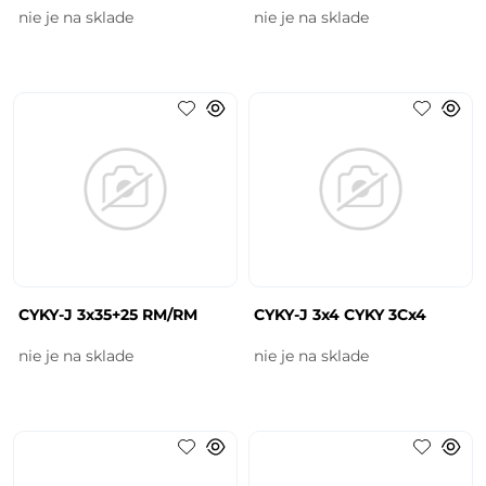
nie je na sklade
nie je na sklade
CYKY-J 3x35+25 RM/RM
CYKY-J 3x4 CYKY 3Cx4
nie je na sklade
nie je na sklade