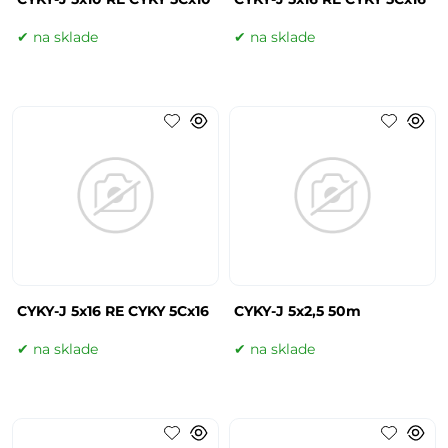
na sklade
na sklade
CYKY-J 5x16 RE CYKY 5Cx16
CYKY-J 5x2,5 50m
na sklade
na sklade