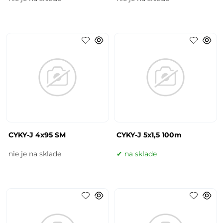
CYKY-J 4x95 SM
CYKY-J 5x1,5 100m
nie je na sklade
na sklade