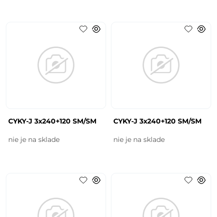
CYKY-J 3x240+120 SM/SM
CYKY-J 3x240+120 SM/SM
nie je na sklade
nie je na sklade