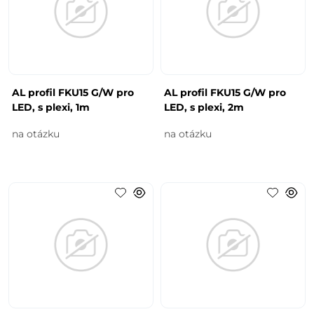
AL profil FKU15 G/W pro
AL profil FKU15 G/W pro
LED, s plexi, 1m
LED, s plexi, 2m
na otázku
na otázku