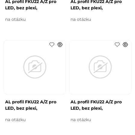
AL profil FKU22 A/Z pro
AL profil FKU22 A/Z pro
LED, bez plexi,
LED, bez plexi,
na otázku
na otázku
AL profil FKU22 A/Z pro
AL profil FKU22 A/Z pro
LED, bez plexi,
LED, bez plexi,
na otázku
na otázku