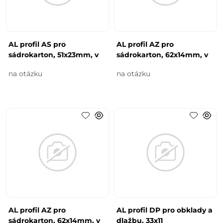
AL profil AS pro
AL profil AZ pro
sádrokarton, 51x23mm, v
sádrokarton, 62x14mm, v
na otázku
na otázku
AL profil AZ pro
AL profil DP pro obklady a
sádrokarton, 62x14mm, v
dlažbu, 33x11