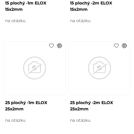
15 plochý -1m ELOX
15 plochý -2m ELOX
15x2mm
15x2mm
na otázku
na otázku
25 plochý -1m ELOX
25 plochý -2m ELOX
25x2mm
25x2mm
na otázku
na otázku