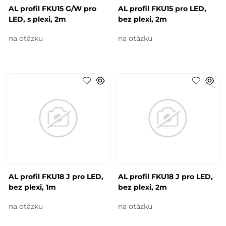
AL profil FKU15 G/W pro
AL profil FKU15 pro LED,
LED, s plexi, 2m
bez plexi, 2m
na otázku
na otázku
AL profil FKU18 J pro LED,
AL profil FKU18 J pro LED,
bez plexi, 1m
bez plexi, 2m
na otázku
na otázku