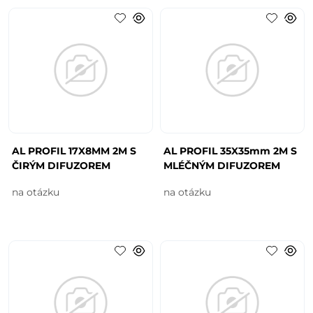
AL PROFIL 17X8MM 2M S
AL PROFIL 35X35mm 2M S
ČIRÝM DIFUZOREM
MLÉČNÝM DIFUZOREM
na otázku
na otázku