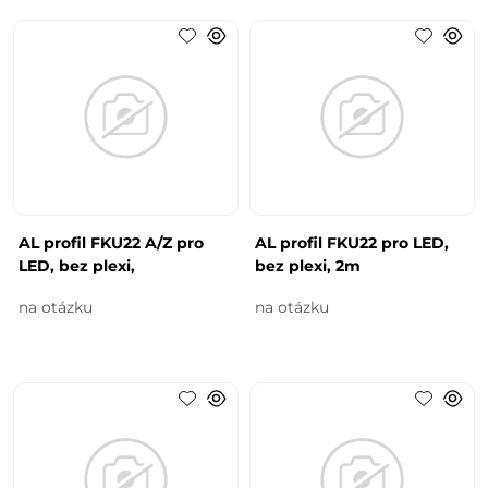
AL profil FKU22 A/Z pro
AL profil FKU22 pro LED,
LED, bez plexi,
bez plexi, 2m
na otázku
na otázku