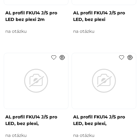
AL profil FKU14 J/S pro
AL profil FKU14 J/S pro
LED bez plexi 2m
LED, bez plexi
na otázku
na otázku
AL profil FKU14 J/S pro
AL profil FKU14 J/S pro
LED, bez plexi,
LED, bez plexi,
na otázku
na otázku