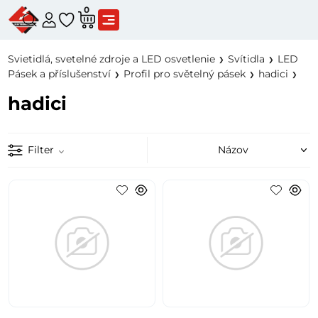
0
Svietidlá, svetelné zdroje a LED osvetlenie
Svítidla
LED
Pásek a příslušenství
Profil pro světelný pásek
hadici
hadici
Filter