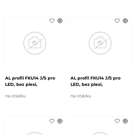
AL profil FKU14 J/S pro
AL profil FKU14 J/S pro
LED, bez plexi,
LED, bez plexi,
na otázku
na otázku