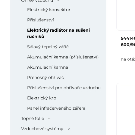
Ohřev vzduchu
Elektrický konvektor
Příslušenství
Elektrický radiátor na sušení
ručníků
544140
600/9
Sálavý tepelný zářič
Akumulační kamna (příslušenství)
na otá
Akumulační kamna
Přenosný ohřívač
Příslušenství pro ohřívače vzduchu
Elektrický krb
Panel infračerveného záření
Topné folie
Vzduchové systémy