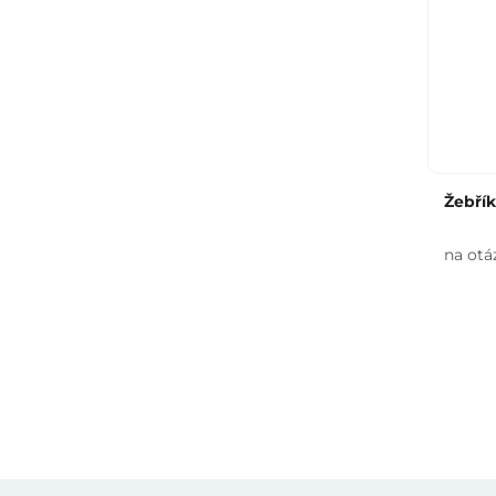
Žebřík
na otá