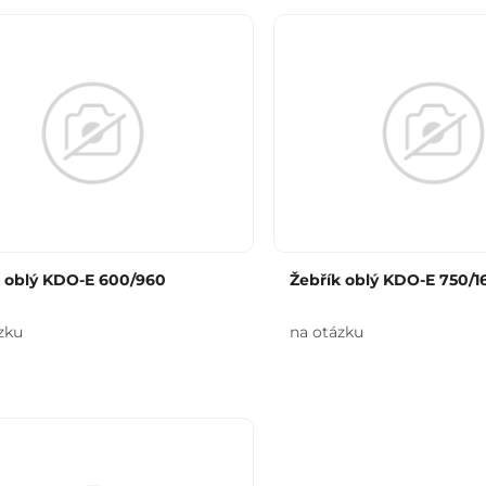
k oblý KDO-E 600/960
Žebřík oblý KDO-E 750/1
zku
na otázku