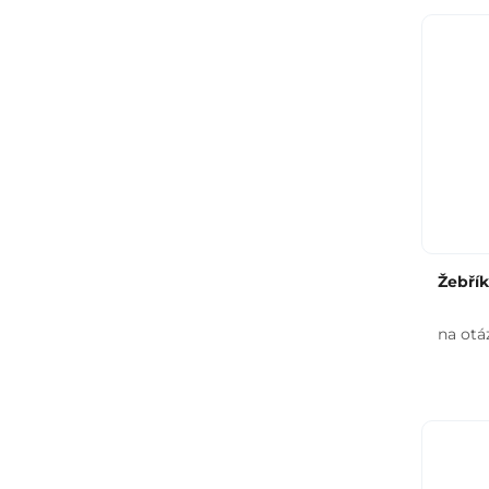
Žebří
na otá