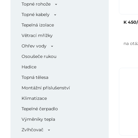
Topné rohože
Topné kabely
K 450/
Tepelná izolace
Větrací mřížky
na otá
Ohřev vody
Osoušeče rukou
Hadice
Topná tělesa
Montážní příslušenství
Klimatizace
Tepelné čerpadlo
Výměníky tepla
Zvlhčovač