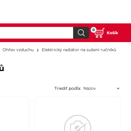
0
Košík
Ohřev vzduchu
Elektrický radiátor na sušení ručníků
ků
Triediť podľa: