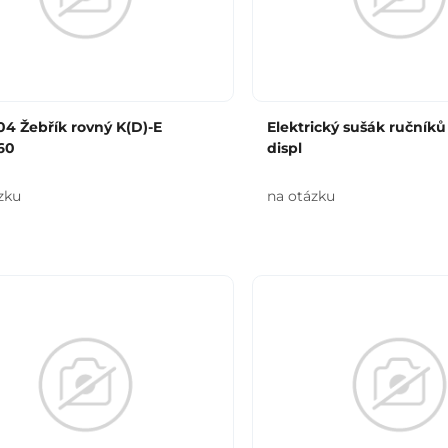
4 Žebřík rovný K(D)-E
Elektrický sušák ručník
60
displ
zku
na otázku