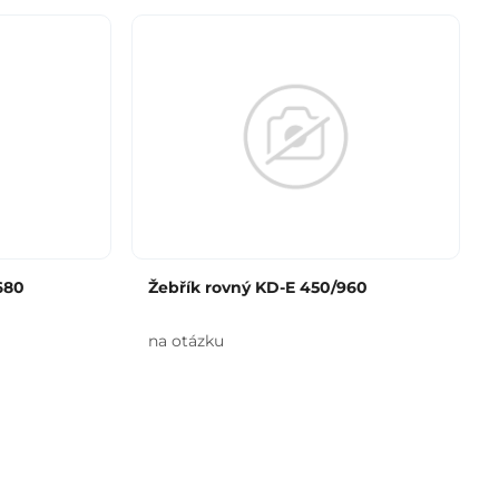
680
Žebřík rovný KD-E 450/960
na otázku