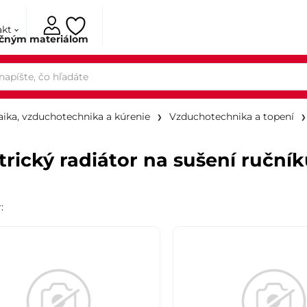
akt
ačným materiálom
aika, vzduchotechnika a kúrenie
Vzduchotechnika a topení
trický radiátor na sušení ruční
r