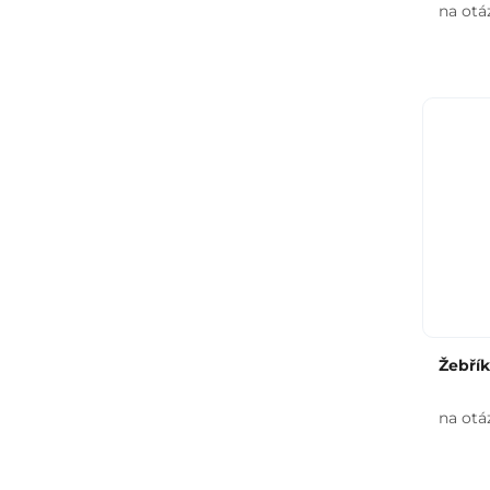
na otá
Žebřík
na otá