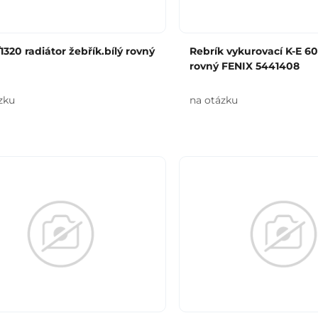
1320 radiátor žebřík.bílý rovný
Rebrík vykurovací K-E 6
rovný FENIX 5441408
zku
na otázku