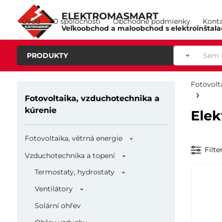
ELEKTROMASMART
Úvod
O spoločnosti
Obchodné podmienky
Kont
Veľkoobchod a maloobchod s elektroinštal
PRODUKTY
Fotovolt
Fotovoltaika, vzduchotechnika a
kúrenie
Elek
Fotovoltaika, větrná energie
Filte
Vzduchotechnika a topení
Termostaty, hydrostaty
Ventilátory
Solární ohřev