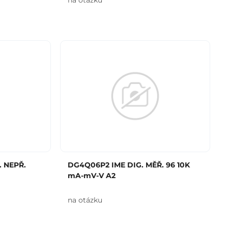
na otázku
 NEPŘ.
DG4Q06P2 IME DIG. MĚŘ. 96 10K
mA-mV-V A2
na otázku