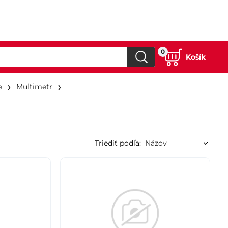
0
Košík
e
Multimetr
Triediť podľa: