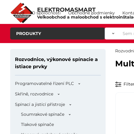
ELEKTROMASMART
Úvod
O spoločnosti
Obchodné podmienky
Kont
Veľkoobchod a maloobchod s elektroinštal
PRODUKTY
Rozvodni
Rozvodnice, výkonové spínacie a
Mult
istiace prvky
Programovatelné řízení PLC
Filte
Skříně, rozvodnice
Spínací a jistící přístroje
Soumrakové spínače
Tlakové spínače