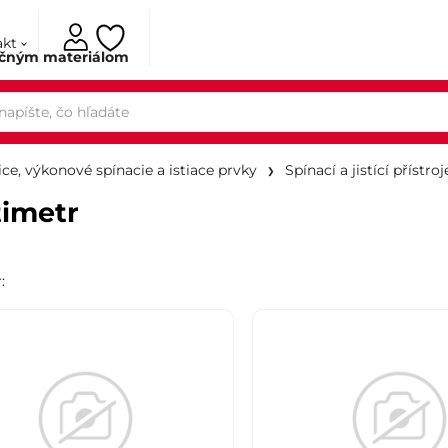
akt
ačným materiálom
ce, výkonové spínacie a istiace prvky
Spínací a jistící přístroj
imetr
r