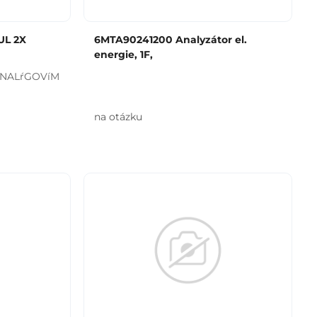
UL 2X
6MTA90241200 Analyzátor el.
energie, 1F,
ALŕGOVíM
na otázku