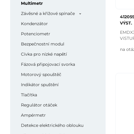
Multimetr
Závěsné a křížové spínače
41205
VÝST.
Kondenzátor
EMDX
Potenciometr
VíST
Bezpečnostní modul
na otá
Cívka pro nízké napětí
Fázová připojovací svorka
Motorový spouštěč
Indikátor spuštění
Tlačítka
Regulátor otáček
Ampérmetr
Detekce elektrického oblouku