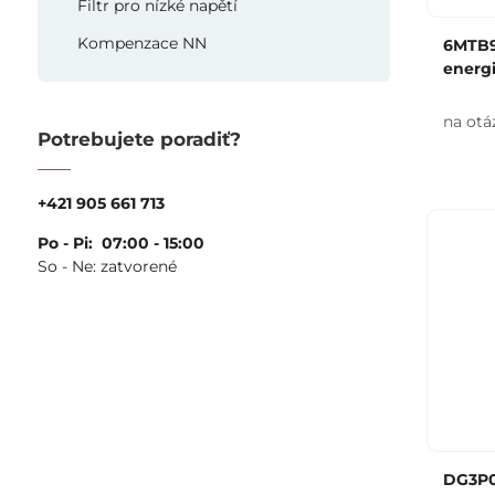
Filtr pro nízké napětí
Kompenzace NN
6MTB9
energi
na otá
Potrebujete poradiť?
+421 905 661 713
Po - Pi: 07:00 - 15:00
So - Ne: zatvorené
DG3P0