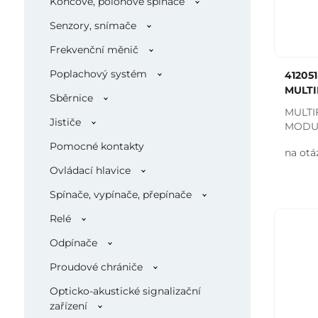
Koncové, polohové spínače
Senzory, snímače
Frekvenční měnič
Poplachový systém
41205
MULTI
Sběrnice
MULTI
Jističe
MODU
Pomocné kontakty
na otá
Ovládací hlavice
Spínače, vypínače, přepínače
Relé
Odpínače
Proudové chrániče
Opticko-akustické signalizační
zařízení