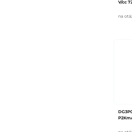
V/cc 7
na otá
DG3P0
P2KmA