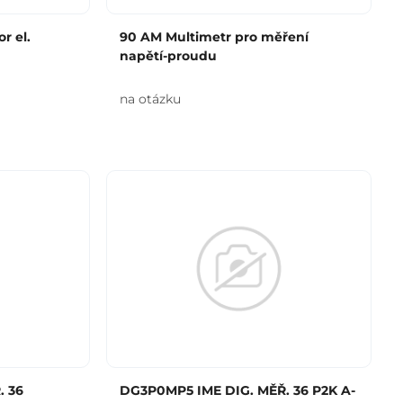
r el.
90 AM Multimetr pro měření
napětí-proudu
na otázku
. 36
DG3P0MP5 IME DIG. MĚŘ. 36 P2K A-