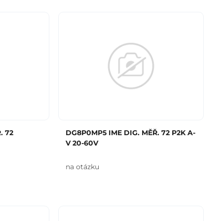
. 72
DG8P0MP5 IME DIG. MĚŘ. 72 P2K A-
V 20-60V
na otázku