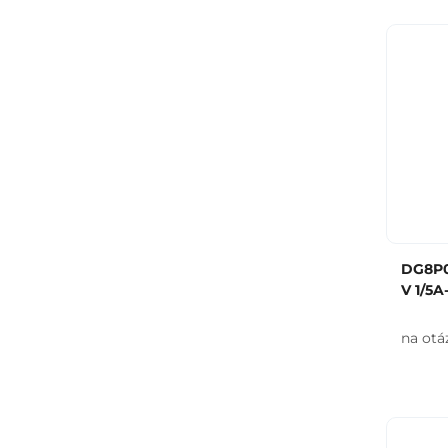
DG8P0
V 1/5A
na otá