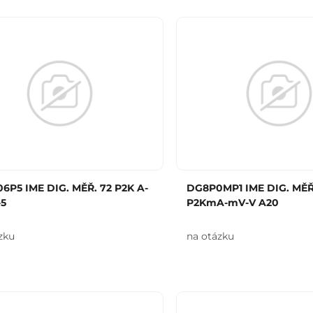
6P5 IME DIG. MĚŘ. 72 P2K A-
DG8P0MP1 IME DIG. MĚŘ
-5
P2KmA-mV-V A20
zku
na otázku