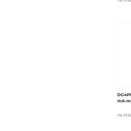
na otá
DG4P0
mA-mV
na otá