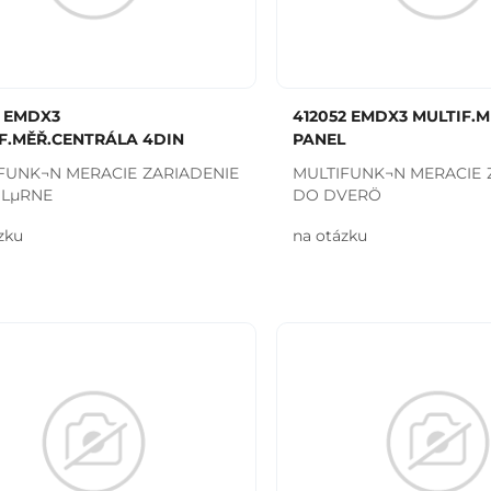
1 EMDX3
412052 EMDX3 MULTIF.M
F.MĚŘ.CENTRÁLA 4DIN
PANEL
FUNK¬N MERACIE ZARIADENIE
MULTIFUNK¬N MERACIE 
LµRNE
DO DVERÖ
zku
na otázku