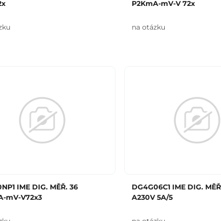
2x
P2KmA-mV-V 72x
zku
na otázku
NP1 IME DIG. MĚŘ. 36
DG4G06C1 IME DIG. MĚŘ.
-mV-V72x3
A230V 5A/5