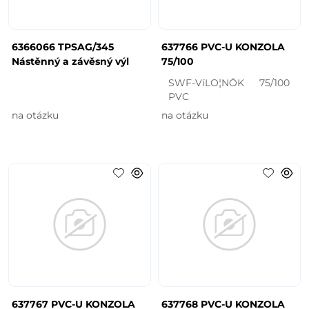
6366066 TPSAG/345
637766 PVC-U KONZOLA
Nástěnný a závěsný výl
75/100
SWF-VíLO¦NÖK 75/100
PVC
na otázku
na otázku
637767 PVC-U KONZOLA
637768 PVC-U KONZOLA