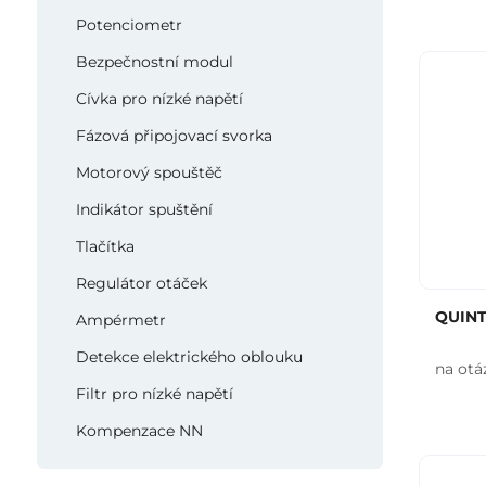
Potenciometr
Bezpečnostní modul
Cívka pro nízké napětí
Fázová připojovací svorka
Motorový spouštěč
Indikátor spuštění
Tlačítka
Regulátor otáček
QUINT
Ampérmetr
Detekce elektrického oblouku
na otá
Filtr pro nízké napětí
Kompenzace NN