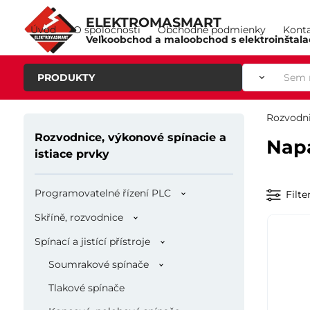
ELEKTROMASMART
Úvod
O spoločnosti
Obchodné podmienky
Kont
Veľkoobchod a maloobchod s elektroinštal
PRODUKTY
Rozvodni
Rozvodnice, výkonové spínacie a
Napá
istiace prvky
Programovatelné řízení PLC
Filte
Skříně, rozvodnice
Spínací a jistící přístroje
Soumrakové spínače
Tlakové spínače