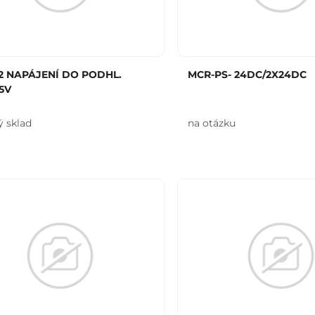
2 NAPÁJENÍ DO PODHL.
MCR-PS- 24DC/2X24DC
15V
ý sklad
na otázku