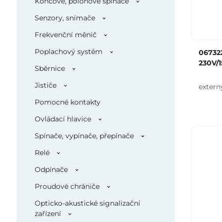
Koncové, polohové spínače
Senzory, snímače
Frekvenční měnič
Poplachový systém
06732
230V/
Sběrnice
Jističe
extern
Pomocné kontakty
Ovládací hlavice
Spínače, vypínače, přepínače
Relé
Odpínače
Proudové chrániče
Opticko-akustické signalizační
zařízení