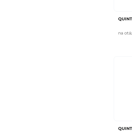
QUINT
na otá
QUINT