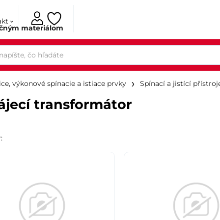
akt
ačným materiálom
ce, výkonové spínacie a istiace prvky
Spínací a jistící přístroj
jecí transformátor
r