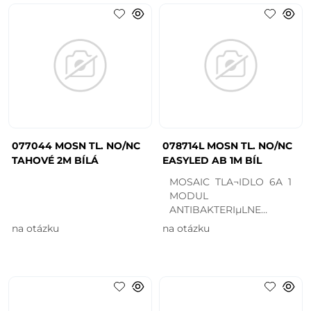
077044 MOSN TL. NO/NC
078714L MOSN TL. NO/NC
TAHOVÉ 2M BÍLÁ
EASYLED AB 1M BÍL
MOSAIC TLA¬IDLO 6A 1
MODUL
ANTIBAKTERIµLNE
BIELA
na otázku
na otázku