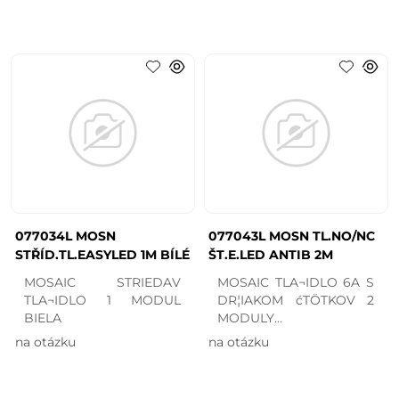
077034L MOSN
077043L MOSN TL.NO/NC
STŘÍD.TL.EASYLED 1M BÍLÉ
ŠT.E.LED ANTIB 2M
MOSAIC STRIEDAV
MOSAIC TLA¬IDLO 6A S
TLA¬IDLO 1 MODUL
DR¦IAKOM ćTÖTKOV 2
BIELA
MODULY
ANTIBAKTERIµLNE
na otázku
na otázku
BIELA