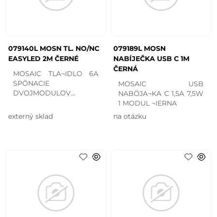
079140L MOSN TL. NO/NC
079189L MOSN
EASYLED 2M ČERNÉ
NABÍJEČKA USB C 1M
ČERNÁ
MOSAIC TLA¬IDLO 6A
SPÖNACIE
MOSAIC USB
DVOJMODULOV
NABÖJA¬KA C 1,5A 7,5W
ANTRACIT
1 MODUL ¬IERNA
externý sklad
na otázku