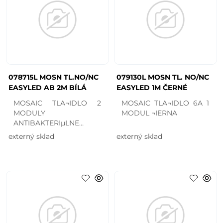
078715L MOSN TL.NO/NC
079130L MOSN TL. NO/NC
EASYLED AB 2M BÍLÁ
EASYLED 1M ČERNÉ
MOSAIC TLA¬IDLO 2
MOSAIC TLA¬IDLO 6A 1
MODULY
MODUL ¬IERNA
ANTIBAKTERIµLNE
BIELA
externý sklad
externý sklad