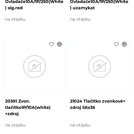
Ovladače10A/1P/250(White
Ovladače10A/1P/250(White
) sig.red
) uzamykat
na otázku
na otázku
20591 Zvon.
21024 Tlačítko zvonkové+
tlačítko1P/10A(white)
zdroj S6x36
+zdroj
na otázku
na otázku