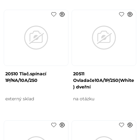
20510 Tlač.spínací
20511
1P/NA/10A/250
Ovladače10A/1P/250(White
) dveřní
externý sklad
na otázku