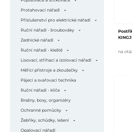
Popisovače a štítkovače
Protahovací nářadí
Příslušenství pro elektrické nářadí
Ruční nářadí - šroubováky
Postři
KINGJ
Zednické nářadí
Ruční nářadí - kleště
na otá
Lisovací, střihací a izolovací nářadí
Měřicí přístroje a zkoušečky
Pájecí a svařovací technika
Ruční nářadí - klíče
Brašny, boxy, organizéry
Ochranné pomůcky
Žebříky, schůdky, lešení
Opalovací nářadí