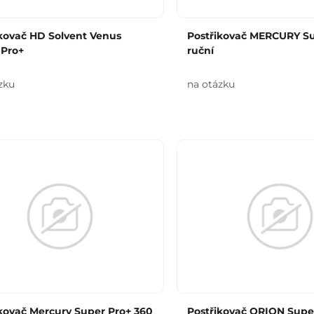
kovač HD Solvent Venus
Postřikovač MERCURY Sup
 Pro+
ruční
zku
na otázku
kovač Mercury Super Pro+ 360
Postřikovač ORION Super