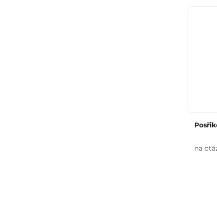
Posřik
na otá