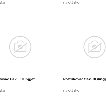
zku
na otázku
kovač tlak. 5l Kingjet
Postřikovač tlak. 8l Kingj
zku
na otázku