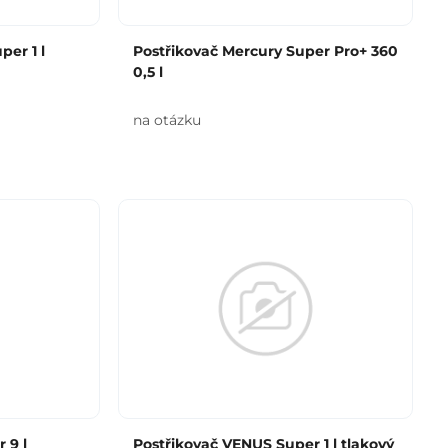
er 1 l
Postřikovač Mercury Super Pro+ 360
0,5 l
na otázku
 9 l
Postřikovač VENUS Super 1 l tlakový