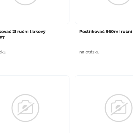
kovač 2l ruční tlakový
Postřikovač 960ml ruční
ET
zku
na otázku