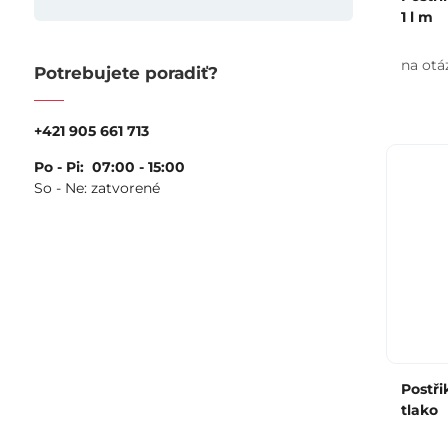
1 l m
na otá
Potrebujete poradiť?
+421 905 661 713
Po - Pi: 07:00 - 15:00
So - Ne: zatvorené
Postři
tlako