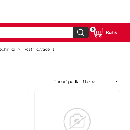
0
Košík
technika
Postřikovače
Triediť podľa: