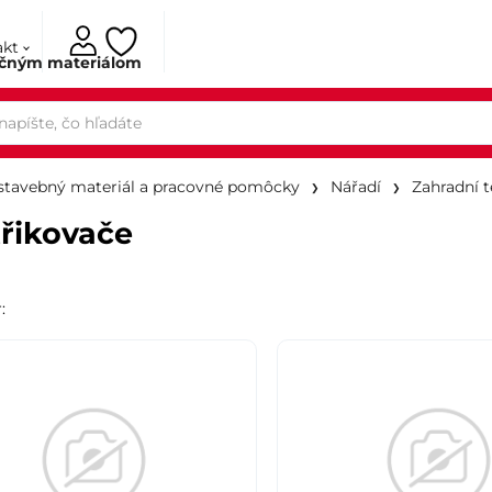
akt
ačným materiálom
 stavebný materiál a pracovné pomôcky
Nářadí
Zahradní 
řikovače
r