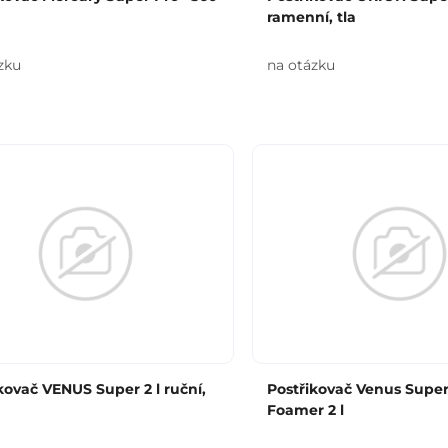
ramenní, tla
zku
na otázku
kovač VENUS Super 2 l ruční,
Postřikovač Venus Super
Foamer 2 l