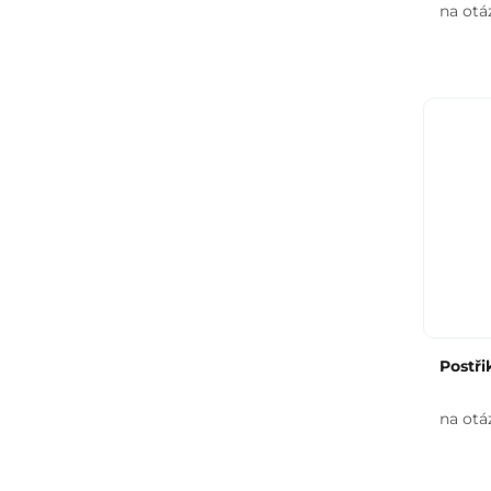
na otá
Postři
na otá