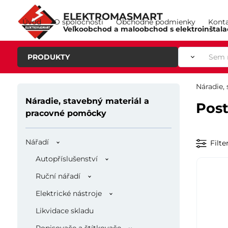
ELEKTROMASMART
Úvod
O spoločnosti
Obchodné podmienky
Kont
Veľkoobchod a maloobchod s elektroinštal
PRODUKTY
Náradie,
Náradie, stavebný materiál a
Post
pracovné pomôcky
Nářadí
Filte
Autopříslušenství
Ruční nářadí
Elektrické nástroje
Likvidace skladu