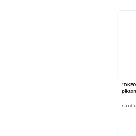
"DKE0
pikto
na otá