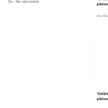
So - Ne: zatvorené
pikto
na otá
"DKE0
pikto