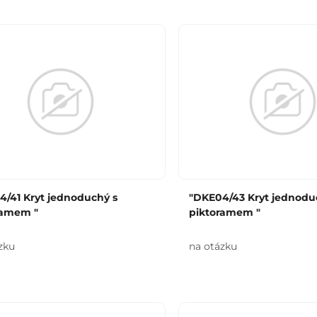
4/41 Kryt jednoduchý s
"DKE04/43 Kryt jednodu
ramem "
piktoramem "
zku
na otázku