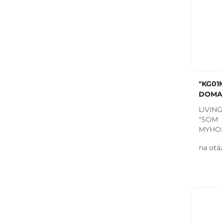
"KG01
DOMA
LIVI
"SOM
MYHOM
na otá