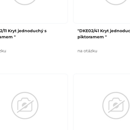
/11 Kryt jednoduchý s
"DKE02/41 Kryt jednoduc
ramem "
piktoramem "
zku
na otázku