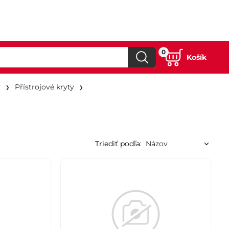
0
Košík
y
Přístrojové kryty
Triediť podľa: