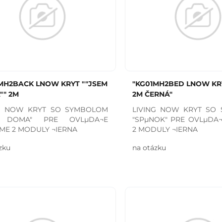
MH2BACK LNOW KRYT ""JSEM
"KG01MH2BED LNOW KRY
"" 2M
2M ČERNÁ"
NG NOW KRYT SO SYMBOLOM
LIVING NOW KRYT SO
 DOMA" PRE OVLµDA¬E
"SPµNOK" PRE OVLµDA
E 2 MODULY ¬IERNA
2 MODULY ¬IERNA
zku
na otázku