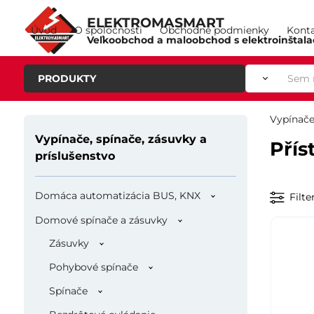
ELEKTROMASMART
Úvod
O spoločnosti
Obchodné podmienky
Kont
Veľkoobchod a maloobchod s elektroinštal
PRODUKTY
Vypínače
Vypínače, spínače, zásuvky a
Přís
príslušenstvo
Domáca automatizácia BUS, KNX
Filte
Domové spínače a zásuvky
Zásuvky
Pohybové spínače
Spínače