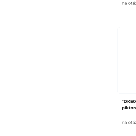
na otá
"DKE0
pikto
na otá