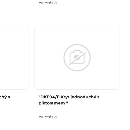
na otázku
chý s
"DKE04/11 Kryt jednoduchý s
piktoramem "
na otázku