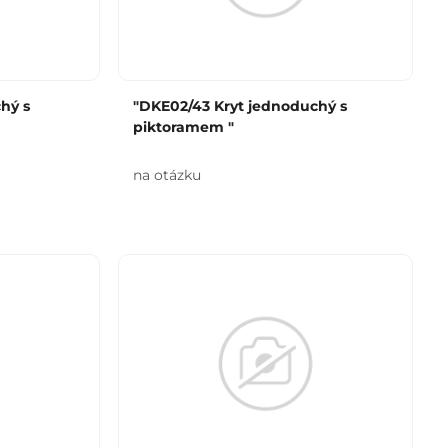
hý s
"DKE02/43 Kryt jednoduchý s
piktoramem "
na otázku