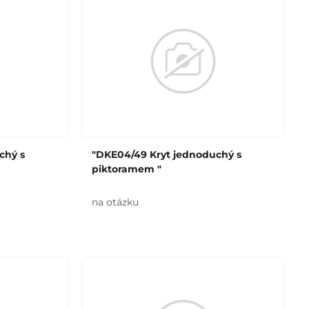
chý s
"DKE04/49 Kryt jednoduchý s
piktoramem "
na otázku