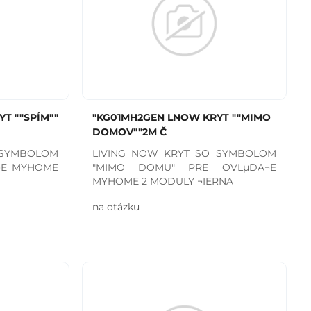
T ""SPÍM""
"KG01MH2GEN LNOW KRYT ""MIMO
DOMOV""2M Č
 SYMBOLOM
LIVING NOW KRYT SO SYMBOLOM
¬E MYHOME
"MIMO DOMU" PRE OVLµDA¬E
MYHOME 2 MODULY ¬IERNA
na otázku