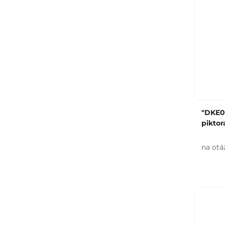
"DKE0
pikto
na otá