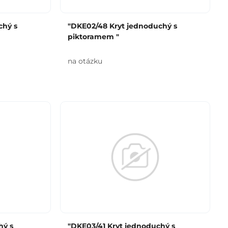
chý s
"DKE02/48 Kryt jednoduchý s
piktoramem "
na otázku
hý s
"DKE03/41 Kryt jednoduchý s