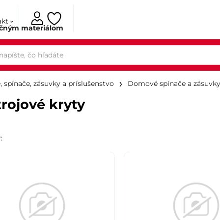
akt
ačným materiálom
, spínače, zásuvky a príslušenstvo
Domové spínače a zásuvk
trojové kryty
r