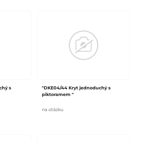
chý s
"DKE04/44 Kryt jednoduchý s
piktoramem "
na otázku