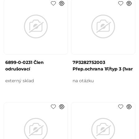
6899-0-0231 Člen
7P3282752003
odrušovací
Přep.ochrana 1F/typ 3 (1var
externý sklad
na otázku