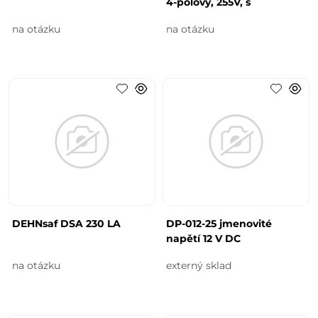
4-pólový, 255V, s
na otázku
na otázku
DEHNsaf DSA 230 LA
DP-012-25 jmenovité
napětí 12 V DC
na otázku
externý sklad